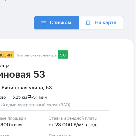
Списком
На карте
ИССИИ
Рейтинг бизнес-центра
5.0
ентр
иновая 53
 Рябиновая улица, 53
во → 5.25 км
~
31 мин
ый административный округ (ЗАО)
мые площади
Ставка арендной платы
800 кв.м
от 23 000 Р/м² в год
фисов
Тип здания