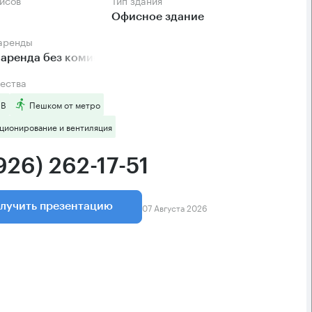
фисов
Тип здания
Офисное здание
 аренды
аренда без комиссии
ества
 B
Пешком от метро
ционирование и вентиляция
926) 262-17-51
07 Августа 2026
лучить презентацию