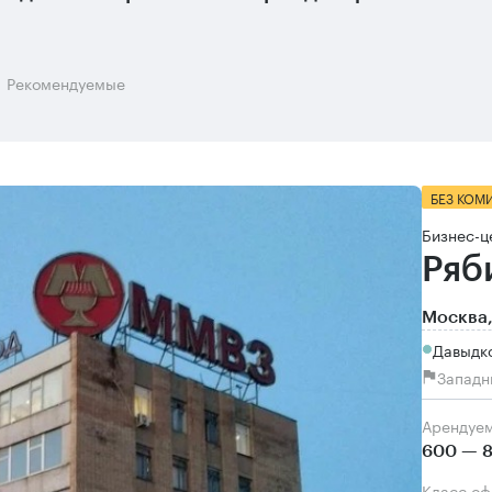
Рекомендуемые
БЕЗ КОМ
Бизнес-ц
Ряб
Москва,
Давыдко
Западн
Арендуе
600 — 8
Класс о