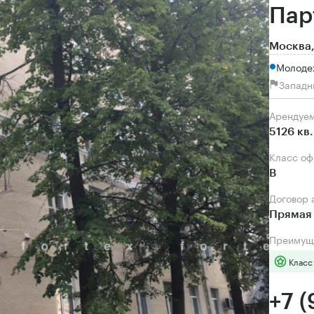
Пар
Москва,
Молоде
Западн
Арендуе
5126 кв
Класс о
B
Договор
Прямая 
Преимущ
Класс
+7 