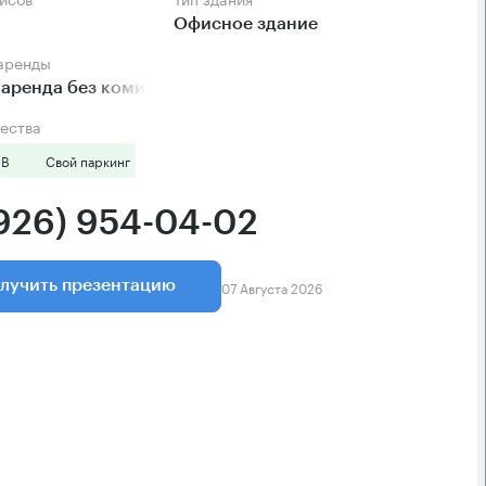
Офисное здание
 аренды
аренда без комиссии
ества
 B
Свой паркинг
(926) 954-04-02
07 Августа 2026
лучить презентацию