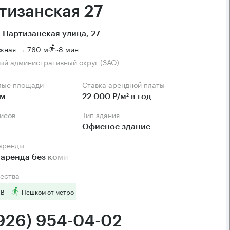
тизанская 27
 Партизанская улица, 27
жная → 760 м
~
8 мин
ый административный округ (ЗАО)
мые площади
Ставка арендной платы
.м
22 000 Р/м² в год
фисов
Тип здания
Офисное здание
 аренды
аренда без комиссии
ества
 B
Пешком от метро
(926) 954-04-02