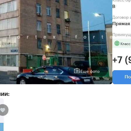
B
Договор
Прямая 
Преимущ
Класс
+7 
Еще фото
По
нии: