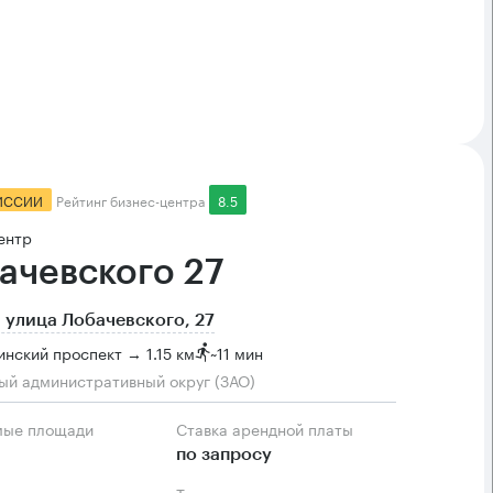
ИССИИ
Рейтинг бизнес-центра
8.5
ентр
ачевского 27
 улица Лобачевского, 27
нский проспект → 1.15 км
~
11 мин
ый административный округ (ЗАО)
мые площади
Ставка арендной платы
по запросу