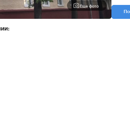
Еще фото
По
нии: