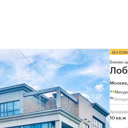
БЕЗ КОМ
Бизнес-ц
Лоб
Москва,
Мичури
Западн
Арендуе
10 кв.м