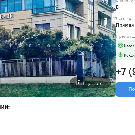
Класс о
B
Договор
Прямая 
Преимущ
Класс
Конди
+7 (
Еще фото
По
нии: