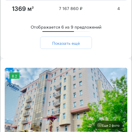
7 167 860 ₽
4
1369 м²
Отображается
6
из
9
предложений
Показать ещё
8.2
Еще 2 фото