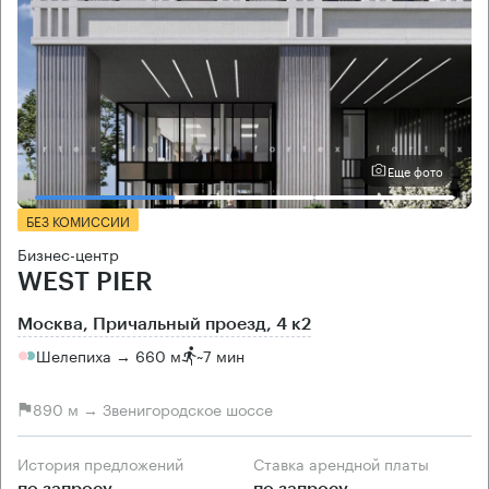
Еще фото
БЕЗ КОМИССИИ
Бизнес-центр
WEST PIER
Москва, Причальный проезд, 4 к2
Шелепиха → 660 м
~
7 мин
890 м → Звенигородское шоссе
История предложений
Ставка арендной платы
по запросу
по запросу