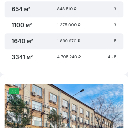
848 510 ₽
3
654 м²
1 375 000 ₽
3
1100 м²
1 899 670 ₽
5
1640 м²
4 705 240 ₽
4 - 5
3341 м²
8.2