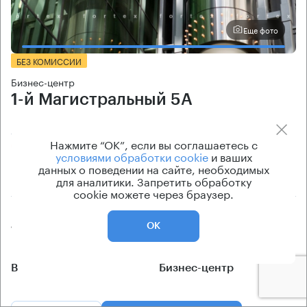
Еще фото
БЕЗ КОМИССИИ
Бизнес-центр
1-й Магистральный 5А
Москва, 1-й Магистральный тупик, 5А
Нажмите “ОК”, если вы соглашаетесь с
Шелепиха → 1.65 км
~
16 мин
условиями обработки cookie
и ваших
данных о поведении на сайте, необходимых
320 м → Звенигородское шоссе
для аналитики. Запретить обработку
cookie можете через браузер.
История предложений
Ставка арендной платы
ОК
146 кв.м
по запросу
Класс офисов
Тип здания
B
Бизнес-центр