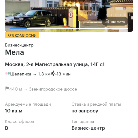
Еще фото
БЕЗ КОМИССИИ
Бизнес-центр
Мела
Москва, 2-я Магистральная улица, 14Г с1
Шелепиха → 1.3 км
~
13 мин
440 м → Звенигородское шоссе
Арендуемые площади
Ставка арендной платы
10 кв.м
по запросу
Класс офисов
Тип здания
B
Бизнес-центр