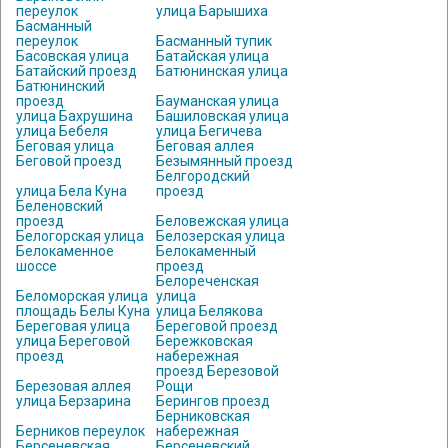
переулок
улица Барышиха
Басманный
переулок
Басманный тупик
Басовская улица
Батайская улица
Батайский проезд
Батюнинская улица
Батюнинский
проезд
Бауманская улица
улица Бахрушина
Башиловская улица
улица Бебеля
улица Бегичева
Беговая улица
Беговая аллея
Беговой проезд
Безымянный проезд
Белгородский
улица Бела Куна
проезд
Беленовский
проезд
Беловежская улица
Белогорская улица
Белозерская улица
Белокаменное
Белокаменный
шоссе
проезд
Белореченская
Беломорская улица
улица
площадь Белы Куна
улица Белякова
Береговая улица
Береговой проезд
улица Береговой
Бережковская
проезд
набережная
проезд Березовой
Березовая аллея
Рощи
улица Берзарина
Берингов проезд
Берниковская
Берников переулок
набережная
Берсеневская
Берсеневский