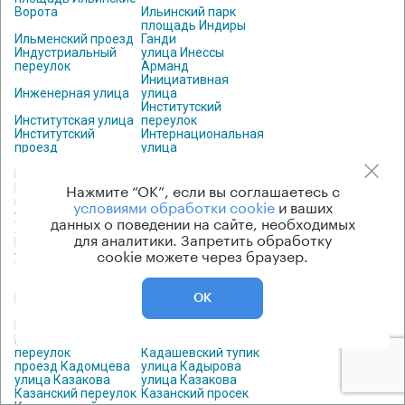
Ворота
Ильинский парк
площадь Индиры
Ильменский проезд
Ганди
Индустриальный
улица Инессы
переулок
Арманд
Инициативная
Инженерная улица
улица
Институтский
Институтская улица
переулок
Институтский
Интернациональная
проезд
улица
площадь Иосипа
Ионинская улица
Броз Тито
Нажмите “ОК”, если вы соглашаетесь с
Ипатьевский
Ирининский
переулок
условиями обработки cookie
переулок
и ваших
улица Ирины
данных о поведении на сайте, необходимых
Левченко
Иркутская улица
для аналитики. Запретить обработку
Иртышский проезд
улица Исаковского
cookie можете через браузер.
улица Искры
Истринская улица
К
Кабельная улица
Кабельный проезд
ОК
Кадашевская
Кавказский бульвар
набережная
Кадашевский
переулок
Кадашевский тупик
проезд Кадомцева
улица Кадырова
улица Казакова
улица Казакова
Казанский переулок
Казанский просек