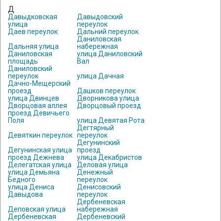
Д
Давыдковская
Давыдовский
улица
переулок
Даев переулок
Дальний переулок
Даниловская
Дальняя улица
набережная
Даниловская
улица Даниловский
площадь
Вал
Даниловский
переулок
улица Дачная
Дачно-Мещерский
проезд
Дашков переулок
улица Двинцев
Дворникова улица
Дворцовая аллея
Дворцовый проезд
проезд Девичьего
Поля
улица Девятая Рота
Дегтярный
Девяткин переулок
переулок
Дегунинский
Дегунинская улица
проезд
проезд Дежнева
улица Декабристов
Делегатская улица
Деловая улица
улица Демьяна
Денежный
Бедного
переулок
улица Дениса
Денисовский
Давыдова
переулок
Дербеневская
Деповская улица
набережная
Дербеневская
Дербеневский