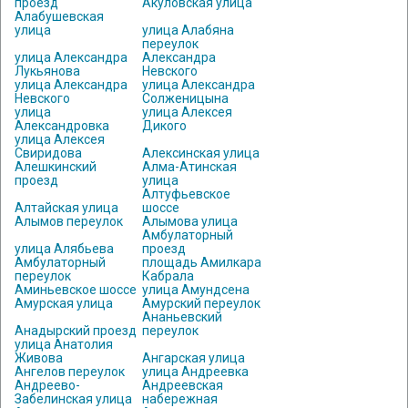
проезд
Акуловская улица
Алабушевская
улица
улица Алабяна
переулок
улица Александра
Александра
Лукьянова
Невского
улица Александра
улица Александра
Невского
Солженицына
улица
улица Алексея
Александровка
Дикого
улица Алексея
Свиридова
Алексинская улица
Алешкинский
Алма-Атинская
проезд
улица
Алтуфьевское
Алтайская улица
шоссе
Алымов переулок
Алымова улица
Амбулаторный
улица Алябьева
проезд
Амбулаторный
площадь Амилкара
переулок
Кабрала
Аминьевское шоссе
улица Амундсена
Амурская улица
Амурский переулок
Ананьевский
Анадырский проезд
переулок
улица Анатолия
Живова
Ангарская улица
Ангелов переулок
улица Андреевка
Андреево-
Андреевская
Забелинская улица
набережная