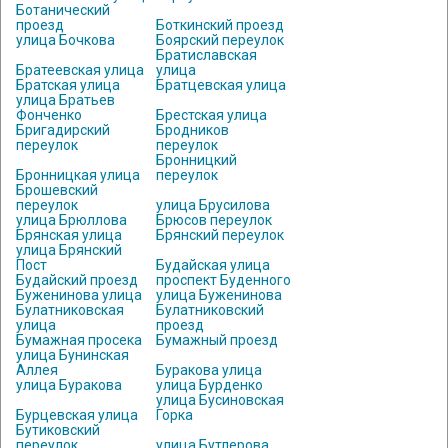
Ботанический
проезд
Боткинский проезд
улица Бочкова
Боярский переулок
Братиславская
Братеевская улица
улица
Братская улица
Братцевская улица
улица Братьев
Фонченко
Брестская улица
Бригадирский
Бродников
переулок
переулок
Бронницкий
Бронницкая улица
переулок
Брошевский
переулок
улица Брусилова
улица Брюллова
Брюсов переулок
Брянская улица
Брянский переулок
улица Брянский
Пост
Будайская улица
Будайский проезд
проспект Буденного
Буженинова улица
улица Буженинова
Булатниковская
Булатниковский
улица
проезд
Бумажная просека
Бумажный проезд
улица Бунинская
Аллея
Буракова улица
улица Буракова
улица Бурденко
улица Бусиновская
Бурцевская улица
Горка
Бутиковский
переулок
улица Бутлерова