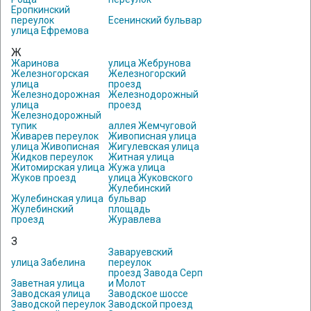
Еропкинский
переулок
Есенинский бульвар
улица Ефремова
Ж
Жаринова
улица Жебрунова
Железногорская
Железногорский
улица
проезд
Железнодорожная
Железнодорожный
улица
проезд
Железнодорожный
тупик
аллея Жемчуговой
Живарев переулок
Живописная улица
улица Живописная
Жигулевская улица
Жидков переулок
Житная улица
Житомирская улица
Жужа улица
Жуков проезд
улица Жуковского
Жулебинский
Жулебинская улица
бульвар
Жулебинский
площадь
проезд
Журавлева
З
Заваруевский
улица Забелина
переулок
проезд Завода Серп
Заветная улица
и Молот
Заводская улица
Заводское шоссе
Заводской переулок
Заводской проезд