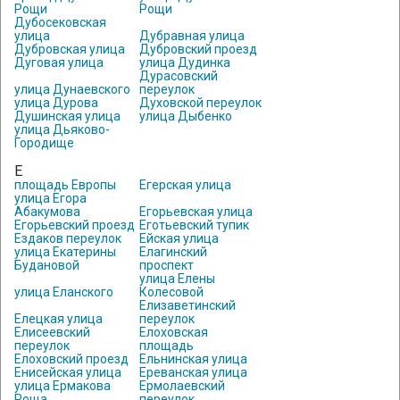
Рощи
Рощи
Дубосековская
улица
Дубравная улица
Дубровская улица
Дубровский проезд
Дуговая улица
улица Дудинка
Дурасовский
улица Дунаевского
переулок
улица Дурова
Духовской переулок
Душинская улица
улица Дыбенко
улица Дьяково-
Городище
Е
площадь Европы
Егерская улица
улица Егора
Абакумова
Егорьевская улица
Егорьевский проезд
Еготьевский тупик
Ездаков переулок
Ейская улица
улица Екатерины
Елагинский
Будановой
проспект
улица Елены
улица Еланского
Колесовой
Елизаветинский
Елецкая улица
переулок
Елисеевский
Елоховская
переулок
площадь
Елоховский проезд
Ельнинская улица
Енисейская улица
Ереванская улица
улица Ермакова
Ермолаевский
Роща
переулок