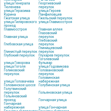
улица Генерала
Георгиевский
Тюленева
переулок
улица Герасима
улица Героев
Курина
Панфиловцев
Гжатская улица
Гжельский переулок
улица Гиляровского
улица Главмосстроя
проезд
Главмосстроя
Главная аллея
Глазовский
Главная улица
переулок
Глебовский
Глебовская улица
переулок
Глинищевский
Глинистый переулок
переулок
Глубокий переулок
Глухарев переулок
Гоголевский
улица Говорова
бульвар
улица Гоголя
улица Годовикова
Голиковский
Головановский
переулок
переулок
Головинская
улица Головачева
набережная
Головинское шоссе
Голубинская улица
Голутвинский
переулок
Гольяновская улица
Гольяновский
проезд
Гончарная улица
Гончарная
набережная
улица Гончарная