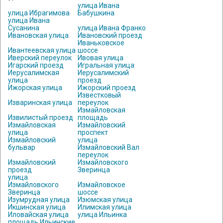
улица Ивана
улица Ибрагимова
Бабушкина
улица Ивана
Сусанина
улица Ивана Франко
Ивановская улица
Ивановский проезд
Иваньковское
Ивантеевская улица
шоссе
Иверский переулок
Ивовая улица
Игарский проезд
Игральная улица
Иерусалимская
Иерусалимский
улица
проезд
Ижорская улица
Ижорский проезд
Известковый
Изваринская улица
переулок
Измайловская
Извилистый проезд
площадь
Измайловская
Измайловский
улица
проспект
Измайловский
улица
бульвар
Измайловский Вал
переулок
Измайловский
Измайловского
проезд
Зверинца
улица
Измайловского
Измайловское
Зверинца
шоссе
Изумрудная улица
Изюмская улица
Икшинская улица
Илимская улица
Иловайская улица
улица Ильинка
площадь Ильинские