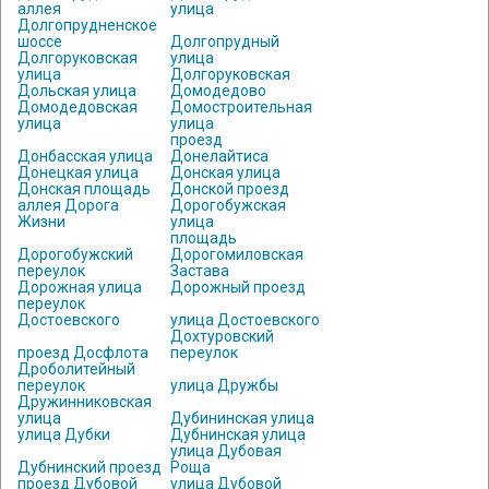
аллея
улица
Долгопрудненское
шоссе
Долгопрудный
Долгоруковская
улица
улица
Долгоруковская
Дольская улица
Домодедово
Домодедовская
Домостроительная
улица
улица
проезд
Донбасская улица
Донелайтиса
Донецкая улица
Донская улица
Донская площадь
Донской проезд
аллея Дорога
Дорогобужская
Жизни
улица
площадь
Дорогобужский
Дорогомиловская
переулок
Застава
Дорожная улица
Дорожный проезд
переулок
Достоевского
улица Достоевского
Дохтуровский
проезд Досфлота
переулок
Дроболитейный
переулок
улица Дружбы
Дружинниковская
улица
Дубининская улица
улица Дубки
Дубнинская улица
улица Дубовая
Дубнинский проезд
Роща
проезд Дубовой
улица Дубовой