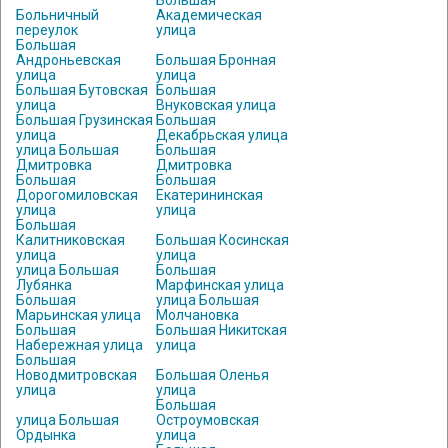
Большая
Больничный
Академическая
переулок
улица
Большая
Андроньевская
Большая Бронная
улица
улица
Большая Бутовская
Большая
улица
Внуковская улица
Большая Грузинская
Большая
улица
Декабрьская улица
улица Большая
Большая
Дмитровка
Дмитровка
Большая
Большая
Дорогомиловская
Екатерининская
улица
улица
Большая
Калитниковская
Большая Косинская
улица
улица
улица Большая
Большая
Лубянка
Марфинская улица
Большая
улица Большая
Марьинская улица
Молчановка
Большая
Большая Никитская
Набережная улица
улица
Большая
Новодмитровская
Большая Оленья
улица
улица
Большая
улица Большая
Остроумовская
Ордынка
улица