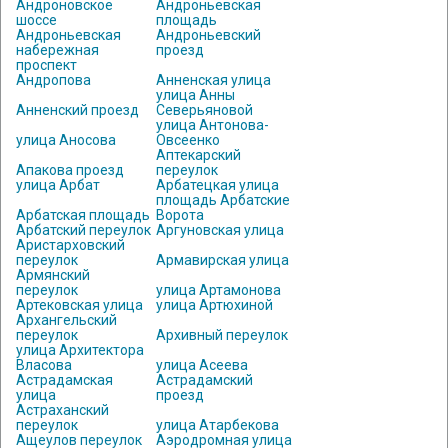
Андроновское
Андроньевская
шоссе
площадь
Андроньевская
Андроньевский
набережная
проезд
проспект
Андропова
Анненская улица
улица Анны
Анненский проезд
Северьяновой
улица Антонова-
улица Аносова
Овсеенко
Аптекарский
Апакова проезд
переулок
улица Арбат
Арбатецкая улица
площадь Арбатские
Арбатская площадь
Ворота
Арбатский переулок
Аргуновская улица
Аристарховский
переулок
Армавирская улица
Армянский
переулок
улица Артамонова
Артековская улица
улица Артюхиной
Архангельский
переулок
Архивный переулок
улица Архитектора
Власова
улица Асеева
Астрадамская
Астрадамский
улица
проезд
Астраханский
переулок
улица Атарбекова
Ащеулов переулок
Аэродромная улица