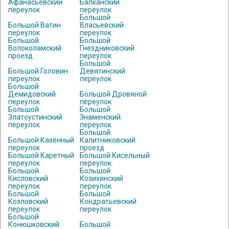
Афанасьевский
Балканский
переулок
переулок
Большой
Большой Ватин
Власьевский
переулок
переулок
Большой
Большой
Волоколамский
Гнездниковский
проезд
переулок
Большой
Большой Головин
Девятинский
переулок
переулок
Большой
Демидовский
Большой Дровяной
переулок
переулок
Большой
Большой
Златоустинский
Знаменский
переулок
переулок
Большой
Большой Казённый
Калитниковский
переулок
проезд
Большой Каретный
Большой Кисельный
переулок
переулок
Большой
Большой
Кисловский
Козихинский
переулок
переулок
Большой
Большой
Козловский
Кондратьевский
переулок
переулок
Большой
Конюшковский
Большой