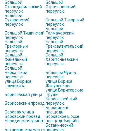
Большой
Большой
Староданиловский
Строченовский
переулок
переулок
Большой
Сухаревский
Большой Татарский
переулок
переулок
Большой
Большой Тишинский
Толмачевский
переулок
переулок
Большой
Большой
Трехгорный
Трехсвятительский
переулок
переулок
Большой
Большой
Факельный
Харитоньевский
переулок
переулок
Большой
Черкасский
Большой Чудов
переулок
переулок
улица Бориса
улица Бориса
Галушкина
Жигуленкова
улица Борисовские
Борисовская улица
Пруды
Борисоглебский
Борисовский проезд
переулок
Боровицкая
Боровая улица
площадь
Боровский проезд
Боровское шоссе
Бородинская улица
площадь Борьбы
Ботанический
Ботаническая улица
переулок