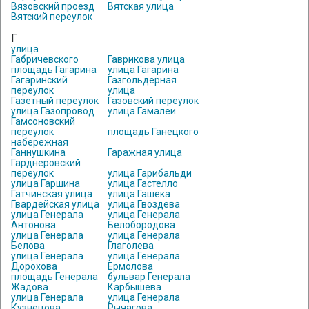
Вязовский проезд
Вятская улица
Вятский переулок
Г
улица
Габричевского
Гаврикова улица
площадь Гагарина
улица Гагарина
Гагаринский
Газгольдерная
переулок
улица
Газетный переулок
Газовский переулок
улица Газопровод
улица Гамалеи
Гамсоновский
переулок
площадь Ганецкого
набережная
Ганнушкина
Гаражная улица
Гарднеровский
переулок
улица Гарибальди
улица Гаршина
улица Гастелло
Гатчинская улица
улица Гашека
Гвардейская улица
улица Гвоздева
улица Генерала
улица Генерала
Антонова
Белобородова
улица Генерала
улица Генерала
Белова
Глаголева
улица Генерала
улица Генерала
Дорохова
Ермолова
площадь Генерала
бульвар Генерала
Жадова
Карбышева
улица Генерала
улица Генерала
Кузнецова
Рычагова