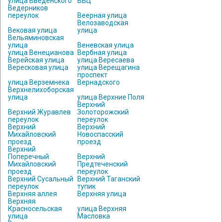
улица Введенского
ВВЦ
Ведерников
переулок
Веерная улица
Велозаводская
Вековая улица
улица
Вельяминовская
улица
Веневская улица
улица Венецианова
Вербная улица
Верейская улица
улица Вересаева
Вересковая улица
улица Верещагина
проспект
улица Верземнека
Вернадского
Верхнелихоборская
улица
улица Верхние Поля
Верхний
Верхний Журавлев
Золоторожский
переулок
переулок
Верхний
Верхний
Михайловский
Новоспасский
проезд
проезд
Верхний
Поперечный
Верхний
Михайловский
Предтеченский
проезд
переулок
Верхний Сусальный
Верхний Таганский
переулок
тупик
Верхняя аллея
Верхняя улица
Верхняя
Красносельская
улица Верхняя
улица
Масловка