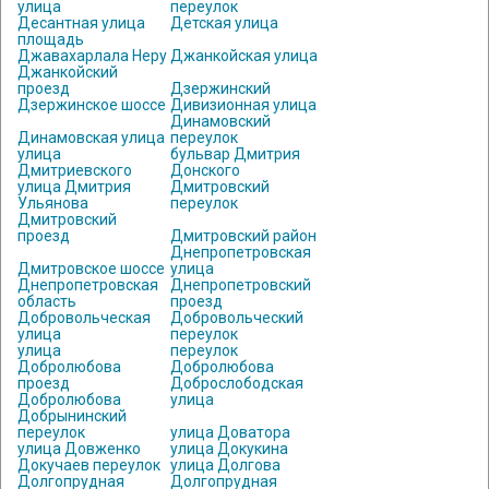
улица
переулок
Десантная улица
Детская улица
площадь
Джавахарлала Неру
Джанкойская улица
Джанкойский
проезд
Дзержинский
Дзержинское шоссе
Дивизионная улица
Динамовский
Динамовская улица
переулок
улица
бульвар Дмитрия
Дмитриевского
Донского
улица Дмитрия
Дмитровский
Ульянова
переулок
Дмитровский
проезд
Дмитровский район
Днепропетровская
Дмитровское шоссе
улица
Днепропетровская
Днепропетровский
область
проезд
Добровольческая
Добровольческий
улица
переулок
улица
переулок
Добролюбова
Добролюбова
проезд
Доброслободская
Добролюбова
улица
Добрынинский
переулок
улица Доватора
улица Довженко
улица Докукина
Докучаев переулок
улица Долгова
Долгопрудная
Долгопрудная