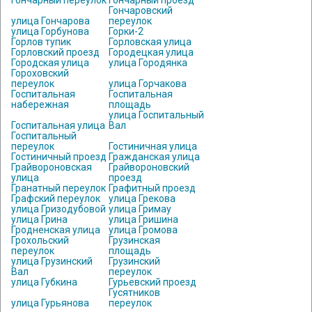
Гончарный переулок
Гончарный проезд
Гончаровский
улица Гончарова
переулок
улица Горбунова
Горки-2
Горлов тупик
Горловская улица
Горловский проезд
Городецкая улица
Городская улица
улица Городянка
Гороховский
переулок
улица Горчакова
Госпитальная
Госпитальная
набережная
площадь
улица Госпитальный
Госпитальная улица
Вал
Госпитальный
переулок
Гостиничная улица
Гостиничный проезд
Гражданская улица
Грайвороновская
Грайвороновский
улица
проезд
Гранатный переулок
Графитный проезд
Графский переулок
улица Грекова
улица Гризодубовой
улица Гримау
улица Грина
улица Гришина
Гродненская улица
улица Громова
Грохольский
Грузинская
переулок
площадь
улица Грузинский
Грузинский
Вал
переулок
улица Губкина
Гурьевский проезд
Гусятников
улица Гурьянова
переулок