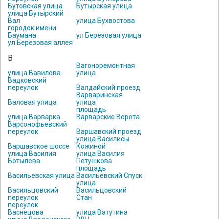
Бутовская улица
Бутырская улица
улица Бутырский
Вал
улица Бухвостова
городок имени
Баумана
ул Березовая улица
ул Березовая аллея
В
Вагоноремонтная
улица Вавилова
улица
Вадковский
переулок
Валдайский проезд
Варваринская
Валовая улица
улица
площадь
улица Варварка
Варварские Ворота
Варсонофьевский
переулок
Варшавский проезд
улица Василисы
Варшавское шоссе
Кожиной
улица Василия
улица Василия
Ботылева
Петушкова
площадь
Васильевская улица
Васильевский Спуск
улица
Васильцовский
Васильцовский
переулок
Стан
переулок
Васнецова
улица Ватутина