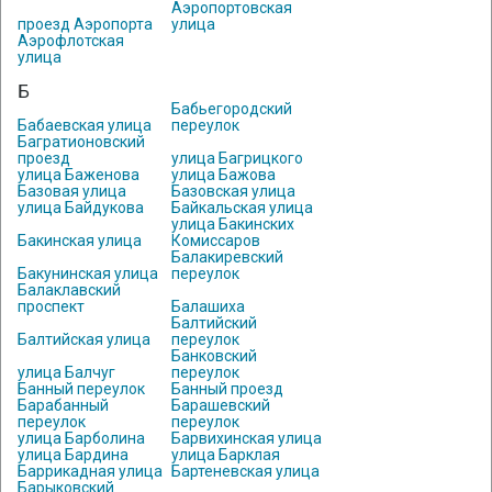
Аэропортовская
проезд Аэропорта
улица
Аэрофлотская
улица
Б
Бабьегородский
Бабаевская улица
переулок
Багратионовский
проезд
улица Багрицкого
улица Баженова
улица Бажова
Базовая улица
Базовская улица
улица Байдукова
Байкальская улица
улица Бакинских
Бакинская улица
Комиссаров
Балакиревский
Бакунинская улица
переулок
Балаклавский
проспект
Балашиха
Балтийский
Балтийская улица
переулок
Банковский
улица Балчуг
переулок
Банный переулок
Банный проезд
Барабанный
Барашевский
переулок
переулок
улица Барболина
Барвихинская улица
улица Бардина
улица Барклая
Баррикадная улица
Бартеневская улица
Барыковский