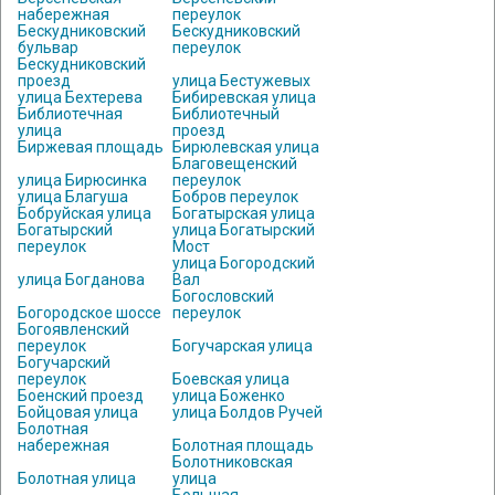
набережная
переулок
Бескудниковский
Бескудниковский
бульвар
переулок
Бескудниковский
проезд
улица Бестужевых
улица Бехтерева
Бибиревская улица
Библиотечная
Библиотечный
улица
проезд
Биржевая площадь
Бирюлевская улица
Благовещенский
улица Бирюсинка
переулок
улица Благуша
Бобров переулок
Бобруйская улица
Богатырская улица
Богатырский
улица Богатырский
переулок
Мост
улица Богородский
улица Богданова
Вал
Богословский
Богородское шоссе
переулок
Богоявленский
переулок
Богучарская улица
Богучарский
переулок
Боевская улица
Боенский проезд
улица Боженко
Бойцовая улица
улица Болдов Ручей
Болотная
набережная
Болотная площадь
Болотниковская
Болотная улица
улица