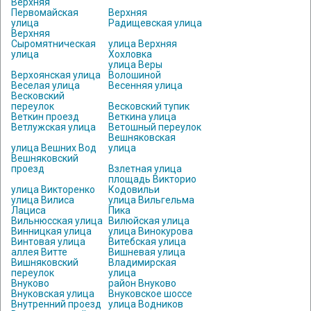
Верхняя
Первомайская
Верхняя
улица
Радищевская улица
Верхняя
Сыромятническая
улица Верхняя
улица
Хохловка
улица Веры
Верхоянская улица
Волошиной
Веселая улица
Весенняя улица
Весковский
переулок
Весковский тупик
Веткин проезд
Веткина улица
Ветлужская улица
Ветошный переулок
Вешняковская
улица Вешних Вод
улица
Вешняковский
проезд
Взлетная улица
площадь Викторио
улица Викторенко
Кодовильи
улица Вилиса
улица Вильгельма
Лациса
Пика
Вильнюсская улица
Вилюйская улица
Винницкая улица
улица Винокурова
Винтовая улица
Витебская улица
аллея Витте
Вишневая улица
Вишняковский
Владимирская
переулок
улица
Внуково
район Внуково
Внуковская улица
Внуковское шоссе
Внутренний проезд
улица Водников