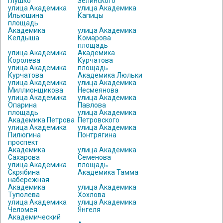
Глушко
Зелинского
улица Академика
улица Академика
Ильюшина
Капицы
площадь
Академика
улица Академика
Келдыша
Комарова
площадь
улица Академика
Академика
Королева
Курчатова
улица Академика
площадь
Курчатова
Академика Люльки
улица Академика
улица Академика
Миллионщикова
Несмеянова
улица Академика
улица Академика
Опарина
Павлова
площадь
улица Академика
Академика Петрова
Петровского
улица Академика
улица Академика
Пилюгина
Понтрягина
проспект
Академика
улица Академика
Сахарова
Семенова
улица Академика
площадь
Скрябина
Академика Тамма
набережная
Академика
улица Академика
Туполева
Хохлова
улица Академика
улица Академика
Челомея
Янгеля
Академический