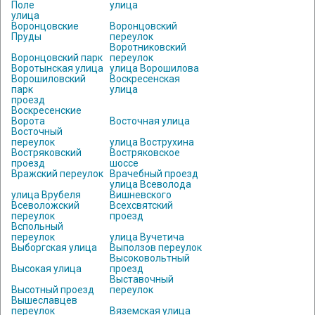
Поле
улица
улица
Воронцовские
Воронцовский
Пруды
переулок
Воротниковский
Воронцовский парк
переулок
Воротынская улица
улица Ворошилова
Ворошиловский
Воскресенская
парк
улица
проезд
Воскресенские
Ворота
Восточная улица
Восточный
переулок
улица Вострухина
Востряковский
Востряковское
проезд
шоссе
Вражский переулок
Врачебный проезд
улица Всеволода
улица Врубеля
Вишневского
Всеволожский
Всехсвятский
переулок
проезд
Вспольный
переулок
улица Вучетича
Выборгская улица
Выползов переулок
Высоковольтный
Высокая улица
проезд
Выставочный
Высотный проезд
переулок
Вышеславцев
переулок
Вяземская улица