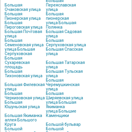
Большая
Большая
Переяславская
Очаковская улица
улица
Большая
Большая
Пионерская улица
пионерская
Большая
улица Большая
Пироговская улица
Полянка
Большая Почтовая
Большая Садовая
улица
улица
Большая
Большая
Семеновская улица
Серпуховская улица
улица Большая
Большая Спасская
Серпуховская
улица
Большая
Сухаревская
Большая Татарская
площадь
улица
Большая
Большая Тульская
Тихоновская улица
улица
Большая
Большая Филевская
Черемушкинская
улица
улица
Большая
Большая
Черкизовская улица
Ширяевская улица
Большая
улица Большая
Юшуньская улица
Якиманка
улица Большие
Большая Якиманка
Каменщики
аллея Большого
Круга
Большой бульвар
Большой
Большой