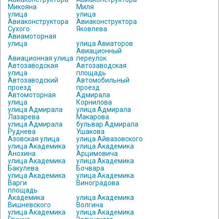
Микояна
Миля
улица
улица
Авиаконструктора
Авиаконструктора
Сухого
Яковлева
Авиамоторная
улица
улица Авиаторов
Авиационный
Авиационная улица
переулок
Автозаводская
Автозаводская
улица
площадь
Автозаводский
Автомобильный
проезд
проезд
Автомоторная
Адмирала
улица
Корнилова
улица Адмирала
улица Адмирала
Лазарева
Макарова
улица Адмирала
бульвар Адмирала
Руднева
Ушакова
Азовская улица
улица Айвазовского
улица Академика
улица Академика
Анохина
Арцимовича
улица Академика
улица Академика
Бакулева
Бочвара
улица Академика
улица Академика
Варги
Виноградова
площадь
Академика
улица Академика
Вишневского
Волгина
улица Академика
улица Академика