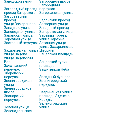
Заводской тупик
Загородное шоссе
Загородный
Загородный проезд
переулок
проезд Загорского
Загорьевская улица
Загорьевский
проезд
Задонский проезд
улица Заморенова
Заозерная улица
Западная улица
Западный проезд
Заповедная улица
Запорожская улица
Зарайская улица
Заревый проезд
Заречная улица
улица Заречье
Заставный переулок
Затонная улица
улица Захарьинские
Захарьинская улица
Дворики
улица Зацепа
Зацепская площадь
улица Зацепский
Вал
Зацепский тупик
Зачатьевский
площадь
переулок
Защитников Неба
Зборовский
переулок
Звездный бульвар
Звенигородская
Звенигородский
улица
переулок
Звенигородское
шоссе
Зверинецкая улица
Звонарский
площадь Зденека
переулок
Неедлы
Зеленоградская
Зеленая улица
улица
Зеленодольская