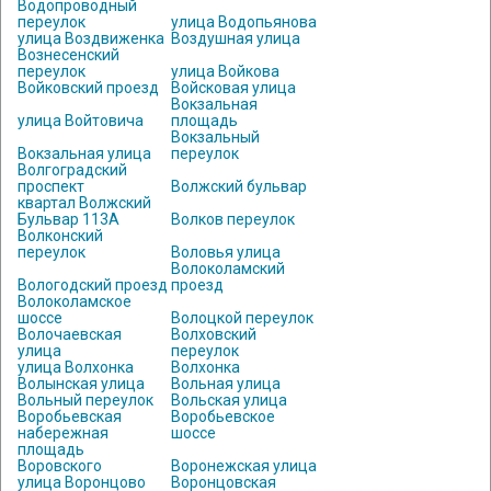
Водопроводный
переулок
улица Водопьянова
улица Воздвиженка
Воздушная улица
Вознесенский
переулок
улица Войкова
Войковский проезд
Войсковая улица
Вокзальная
улица Войтовича
площадь
Вокзальный
Вокзальная улица
переулок
Волгоградский
проспект
Волжский бульвар
квартал Волжский
Бульвар 113А
Волков переулок
Волконский
переулок
Воловья улица
Волоколамский
Вологодский проезд
проезд
Волоколамское
шоссе
Волоцкой переулок
Волочаевская
Волховский
улица
переулок
улица Волхонка
Волхонка
Волынская улица
Вольная улица
Вольный переулок
Вольская улица
Воробьевская
Воробьевское
набережная
шоссе
площадь
Воровского
Воронежская улица
улица Воронцово
Воронцовская