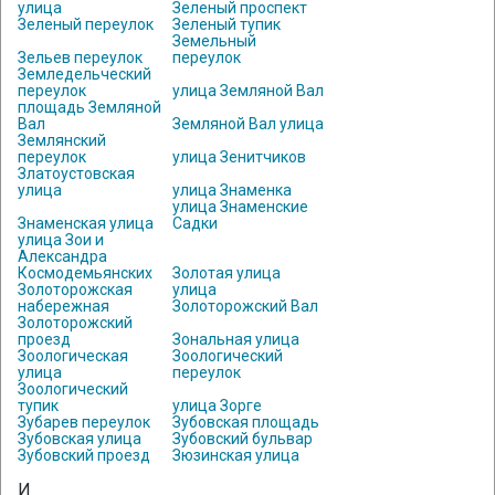
улица
Зеленый проспект
Зеленый переулок
Зеленый тупик
Земельный
Зельев переулок
переулок
Земледельческий
переулок
улица Земляной Вал
площадь Земляной
Вал
Земляной Вал улица
Землянский
переулок
улица Зенитчиков
Златоустовская
улица
улица Знаменка
улица Знаменские
Знаменская улица
Садки
улица Зои и
Александра
Космодемьянских
Золотая улица
Золоторожская
улица
набережная
Золоторожский Вал
Золоторожский
проезд
Зональная улица
Зоологическая
Зоологический
улица
переулок
Зоологический
тупик
улица Зорге
Зубарев переулок
Зубовская площадь
Зубовская улица
Зубовский бульвар
Зубовский проезд
Зюзинская улица
И