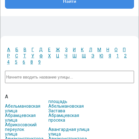
Найти
А
Б
В
Г
Д
Е
Ж
З
И
К
Л
М
Н
О
П
Р
С
Т
У
Ф
Х
Ц
Ч
Ш
Щ
Э
Ю
Я
1
2
4
5
6
8
9
А
площадь
Абельмановская
Абельмановская
улица
Застава
Абрамцевская
Абрамцевская
улица
просека
Абрикосовский
переулок
Авангардная улица
улица
улица
Авиаконструктора
Авиаконструктора