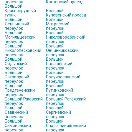
переулок
Коптевский проезд
Большой
Краснопрудный
Большой
тупик
Купавенский проезд
Большой
Большой
Левшинский
Матросский
переулок
переулок
Большой
Большой
Могильцевский
Николоворобинский
переулок
переулок
Большой
Большой
Николопесковский
Овчинниковский
переулок
переулок
Большой
Большой
Ордынский
Палашевский
переулок
переулок
Большой
Большой
Патриарший
Полуярославский
переулок
переулок
Большой
Большой
Предтеченский
Путинковский
переулок
переулок
Большой Ржевский
Большой Рогожский
переулок
переулок
Большой
Большой
Саввинский
Сергиевский
переулок
переулок
Большой
Большой
Симоновский
Спасоглинищевский
переулок
переулок