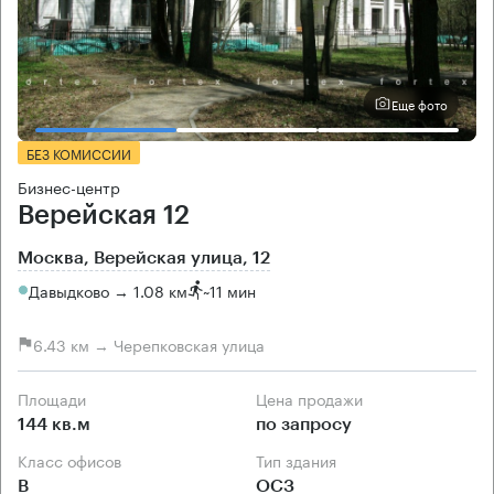
Еще фото
БЕЗ КОМИССИИ
Бизнес-центр
Верейская 12
Москва, Верейская улица, 12
Давыдково → 1.08 км
~
11 мин
6.43 км → Черепковская улица
Площади
Цена продажи
144 кв.м
по запросу
Класс офисов
Тип здания
B
ОСЗ