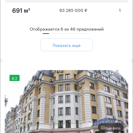
93 285 000 ₽
1
691 м²
Отображается
6
из
46
предложений
Показать ещё
8.2
Еще фото