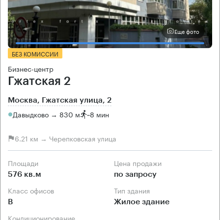
Еще фото
БЕЗ КОМИССИИ
Бизнес-центр
Гжатская 2
Москва, Гжатская улица, 2
Давыдково → 830 м
~
8 мин
6.21 км → Черепковская улица
Площади
Цена продажи
576 кв.м
по запросу
Класс офисов
Тип здания
B
Жилое здание
Кондиционирование