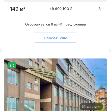
49 602 100 ₽
3
149 м²
Отображается
6
из
41
предложений
Показать ещё
8.2
Еще 2 фото