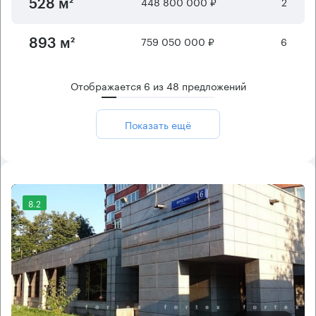
448 800 000 ₽
2
528 м²
759 050 000 ₽
6
893 м²
Отображается
6
из
48
предложений
Показать ещё
8.2