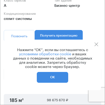
А
Бизнес-центр
Кондиционирование
сплит-системы
Позвонить
Получить презентацию
Нажмите “ОК”, если вы соглашаетесь с
Предложения по продаже в этом здании:
условиями обработки cookie
и ваших
данных о поведении на сайте, необходимых
для аналитики. Запретить обработку
Площадь
Арендная плата
Этаж
cookie можете через браузер.
76 400 060 ₽
5
144 м²
ОК
83 111 690 ₽
5
159 м²
98 675 670 ₽
5
185 м²