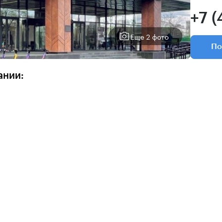
+7 (
Еще 2 фото
По
ании: