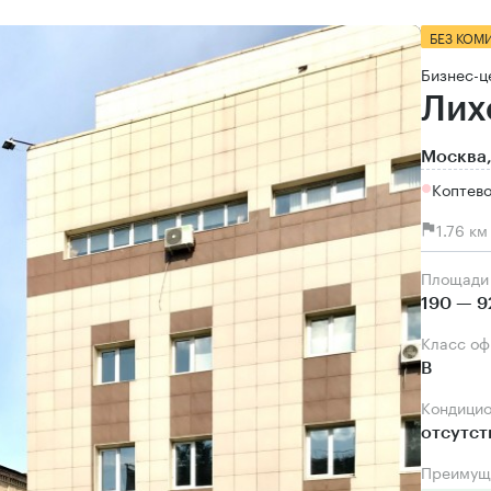
БЕЗ КОМ
Бизнес-ц
Лих
Москва,
Коптево
1.76 к
Площади
190 — 9
Класс о
B
Кондици
отсутст
Преимущ