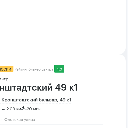
ИССИИ
Рейтинг бизнес-центра
4.0
ентр
нштадтский 49 к1
 Кронштадтский бульвар, 49 к1
 → 2.03 км
~
20 мин
→ Флотская улица