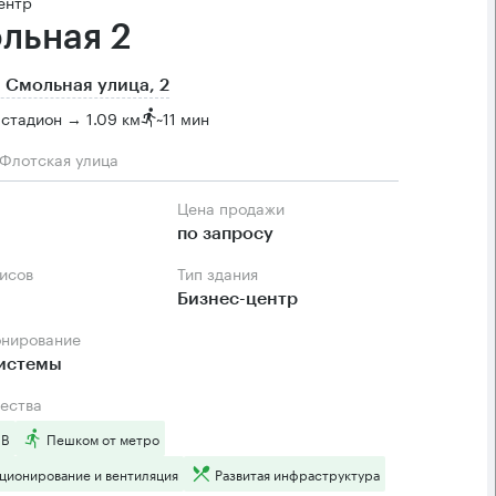
ентр
льная 2
 Смольная улица, 2
стадион → 1.09 км
~
11 мин
 Флотская улица
Цена продажи
по запросу
фисов
Тип здания
Бизнес-центр
онирование
системы
ества
 B
Пешком от метро
ционирование и вентиляция
Развитая инфраструктура