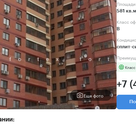
Площади
581 кв.
Класс о
B
Кондици
сплит-
Преимущ
Класс
+7 (
Еще фото
По
ании: