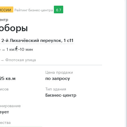
ИССИИ
Рейтинг бизнес-центра
6.7
ентр
оборы
 2-й Лихачёвский переулок, 1 с11
 → 1 км
~
10 мин
м → Флотская улица
Цена продажи
25 кв.м
по запросу
фисов
Тип здания
Бизнес-центр
онирование
вует
ества