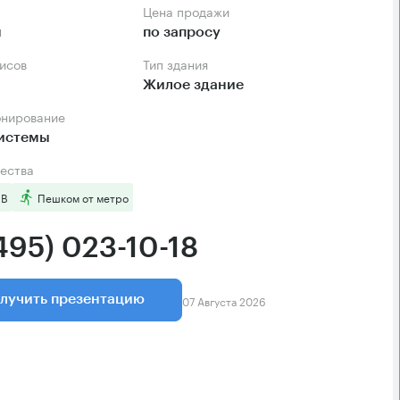
Цена продажи
м
по запросу
фисов
Тип здания
Жилое здание
онирование
системы
ества
 B
Пешком от метро
495) 023-10-18
07 Августа 2026
лучить презентацию