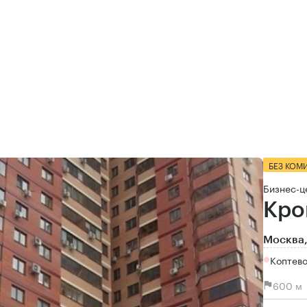
БЕЗ КОМ
Бизнес-ц
Кро
Москва,
Коптево
600 м 