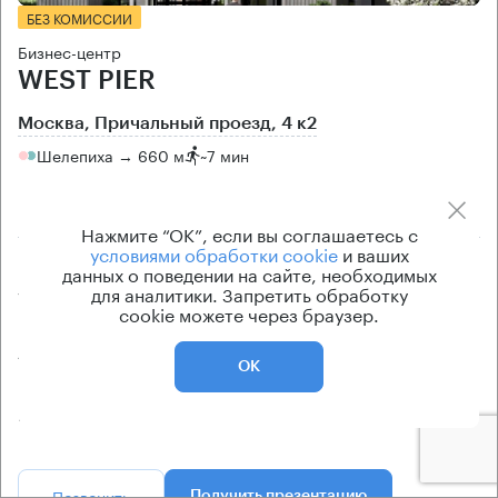
БЕЗ КОМИССИИ
Бизнес-центр
WEST PIER
Москва, Причальный проезд, 4 к2
Шелепиха → 660 м
~
7 мин
2.64 км → Хорошевская улица
Нажмите “ОК”, если вы соглашаетесь с
условиями обработки cookie
и ваших
Площади
Цена продажи
данных о поведении на сайте, необходимых
для аналитики. Запретить обработку
30 — 452 кв.м
по запросу
cookie можете через браузер.
Класс офисов
Тип здания
А
Бизнес-центр
ОК
Кондиционирование
центральное
Позвонить
Получить презентацию