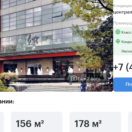
Кондици
центра
Преимущ
Класс
Конди
Неско
+7 (
Еще 2 фото
По
ании:
156 м²
178 м²