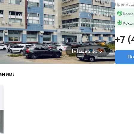
Преимущ
Класс
Конди
+7 (
Еще 2 фото
По
ании: