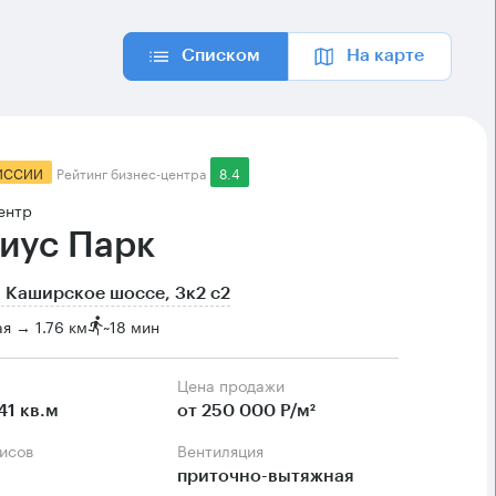
Списком
На карте
ИССИИ
Рейтинг бизнес-центра
8.4
ентр
иус Парк
 Каширское шоссе, 3к2 с2
я → 1.76 км
~
18 мин
Цена продажи
41 кв.м
от 250 000 Р/м²
фисов
Вентиляция
приточно-вытяжная