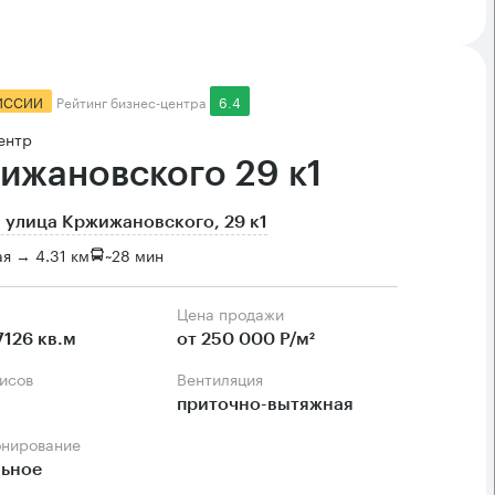
ИССИИ
Рейтинг бизнес-центра
6.4
ентр
ижановского 29 к1
 улица Кржижановского, 29 к1
я → 4.31 км
~
28 мин
Цена продажи
7126 кв.м
от 250 000 Р/м²
фисов
Вентиляция
приточно-вытяжная
онирование
льное