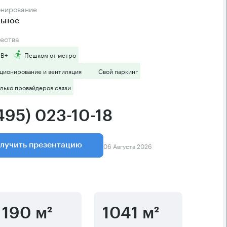
онирование
льное
ества
 B+
Пешком от метро
ционирование и вентиляция
Свой паркинг
лько провайдеров связи
495) 023-10-18
06 Августа 2026
лучить презентацию
190 м²
1041 м²