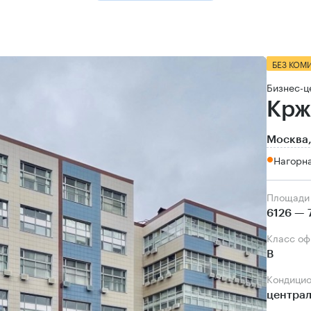
БЕЗ КОМ
Бизнес-ц
Крж
Москва,
Нагорна
Площади
6126 — 
Класс о
B
Кондици
центра