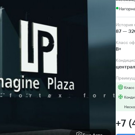
Нагорна
История
87 — 32
Класс о
B+
Кондици
центра
Преимущ
Класс
Конди
Неско
+7 (
Еще фото