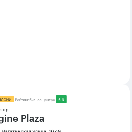
ИССИИ
Рейтинг бизнес-центра
6.9
ентр
gine Plaza
 Нагатинская улица, 16 с9