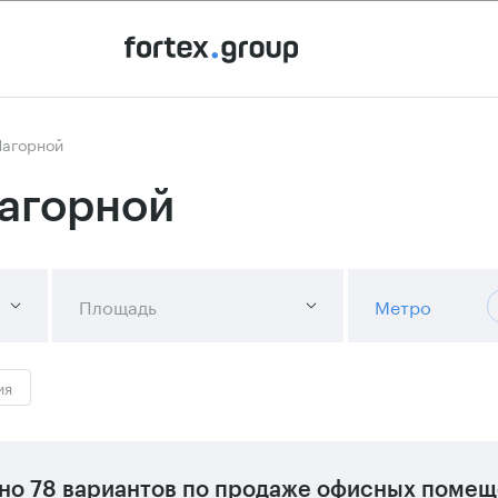
Нагорной
агорной
Площадь
Метро
ия
но
78 вариантов
по продаже офисных помещ