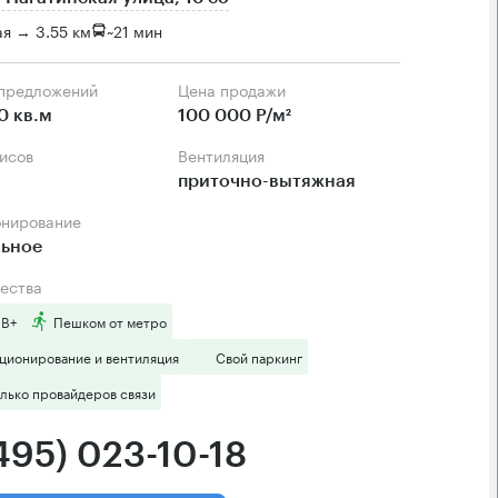
я → 3.55 км
~
21 мин
 предложений
Цена продажи
0 кв.м
100 000 Р/м²
фисов
Вентиляция
приточно-вытяжная
онирование
льное
ества
 B+
Пешком от метро
ционирование и вентиляция
Свой паркинг
лько провайдеров связи
495) 023-10-18