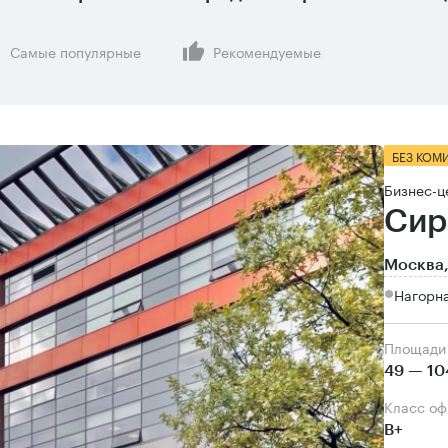
Самые популярные
Рекомендуемые
БЕЗ КОМ
Бизнес-ц
Сир
Москва,
Нагорна
Площади
49 — 10
Класс о
B+