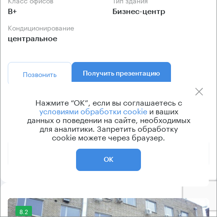
Класс офисов
Тип здания
B+
Бизнес-центр
Кондиционирование
центральное
Позвонить
Получить презентацию
Нажмите “ОК”, если вы соглашаетесь с
Предложения по продаже в этом здании:
условиями обработки cookie
и ваших
данных о поведении на сайте, необходимых
для аналитики. Запретить обработку
Площадь
Арендная плата
Этаж
cookie можете через браузер.
150 000 040 ₽
4
365 м²
ОК
8.2