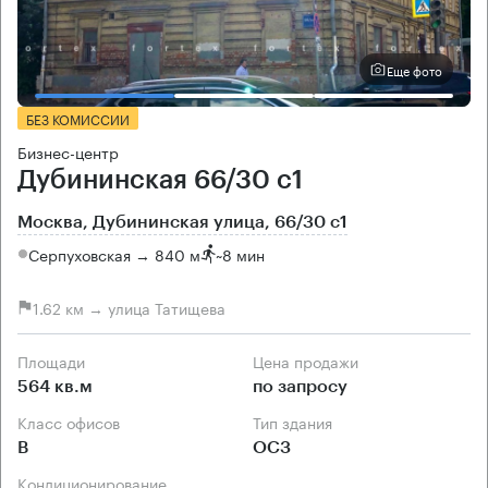
Еще фото
БЕЗ КОМИССИИ
Бизнес-центр
Дубининская 66/30 с1
Москва, Дубининская улица, 66/30 с1
Серпуховская → 840 м
~
8 мин
1.62 км → улица Татищева
Площади
Цена продажи
564 кв.м
по запросу
Класс офисов
Тип здания
B
ОСЗ
Кондиционирование