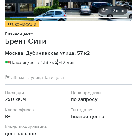
Еще 2 фото
БЕЗ КОМИССИИ
Бизнес-центр
Брент Сити
Москва, Дубининская улица, 57 к2
Павелецкая → 1.16 км
~
12 мин
1.38 км → улица Татищева
Площади
Цена продажи
250 кв.м
по запросу
Класс офисов
Тип здания
B+
Бизнес-центр
Кондиционирование
центральное