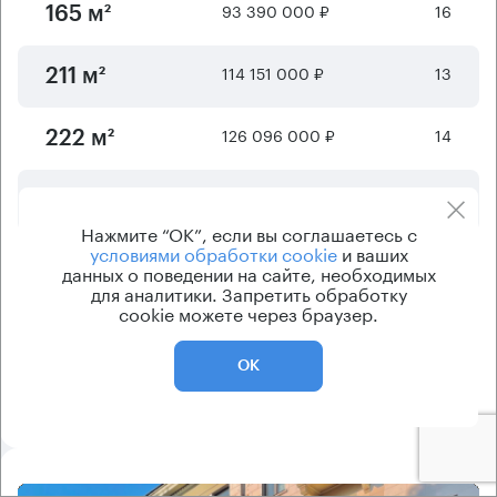
93 390 000 ₽
16
165 м²
114 151 000 ₽
13
211 м²
126 096 000 ₽
14
222 м²
220 176 000 ₽
11
417 м²
Нажмите “ОК”, если вы соглашаетесь с
условиями обработки cookie
и ваших
224 460 000 ₽
10
430 м²
данных о поведении на сайте, необходимых
для аналитики. Запретить обработку
cookie можете через браузер.
Отображается
6
из
155
предложений
ОК
Показать ещё