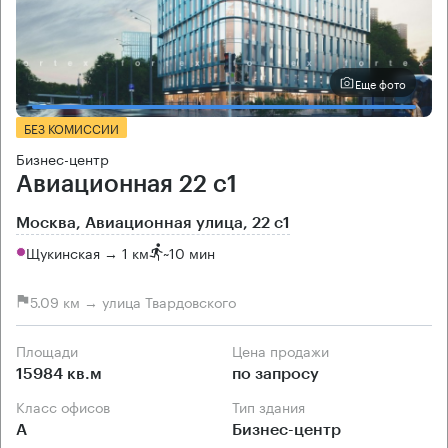
Еще фото
БЕЗ КОМИССИИ
Бизнес-центр
Авиационная 22 с1
Москва, Авиационная улица, 22 с1
Щукинская → 1 км
~
10 мин
5.09 км → улица Твардовского
Площади
Цена продажи
15984 кв.м
по запросу
Класс офисов
Тип здания
А
Бизнес-центр