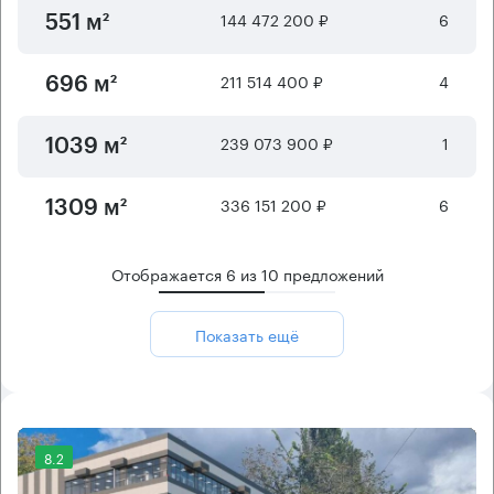
144 472 200 ₽
6
551 м²
211 514 400 ₽
4
696 м²
239 073 900 ₽
1
1039 м²
336 151 200 ₽
6
1309 м²
Отображается
6
из
10
предложений
Показать ещё
8.2