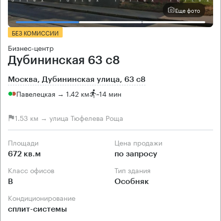
Еще фото
БЕЗ КОМИССИИ
Бизнес-центр
Дубининская 63 с8
Москва, Дубининская улица, 63 с8
Павелецкая → 1.42 км
~
14 мин
1.53 км → улица Тюфелева Роща
Площади
Цена продажи
672 кв.м
по запросу
Класс офисов
Тип здания
B
Особняк
Кондиционирование
сплит-системы