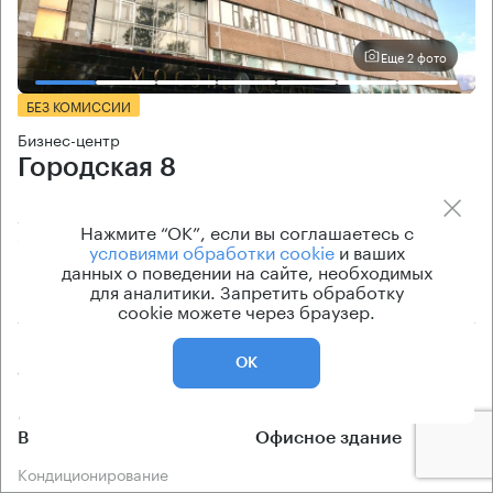
Еще 2 фото
БЕЗ КОМИССИИ
Бизнес-центр
Городская 8
Москва, Городская улица, 8
Нажмите “ОК”, если вы соглашаетесь с
Тульская → 850 м
~
8 мин
условиями обработки cookie
и ваших
данных о поведении на сайте, необходимых
для аналитики. Запретить обработку
1.59 км → улица Тюфелева Роща
cookie можете через браузер.
Площади
Цена продажи
ОК
9454 кв.м
по запросу
Класс офисов
Тип здания
B
Офисное здание
Кондиционирование