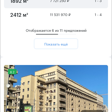
7 721 250 ₽
1 - 3
1892 м²
11 531 970 ₽
1 - 4
2412 м²
Отображается
6
из
11
предложений
Показать ещё
8.2