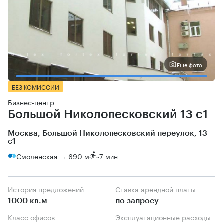
Еще фото
БЕЗ КОМИССИИ
Бизнес-центр
Большой Николопесковский 13 с1
Москва, Большой Николопесковский переулок, 13
с1
Смоленская → 690 м
~
7 мин
История предложений
Ставка арендной платы
1000 кв.м
по запросу
Класс офисов
Эксплуатационные расходы