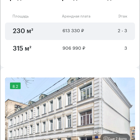
Площадь
Арендная плата
Этаж
613 330 ₽
2 - 3
230 м²
906 990 ₽
3
315 м²
8.2
Еще 2 фото