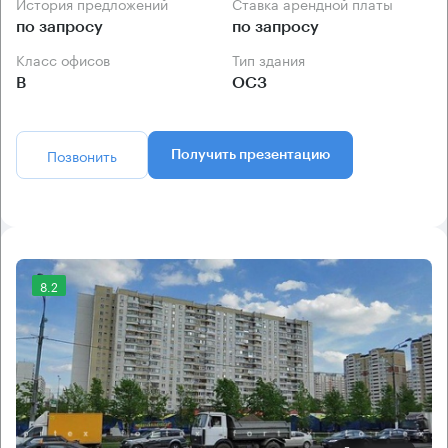
История предложений
Ставка арендной платы
по запросу
по запросу
Класс офисов
Тип здания
B
ОСЗ
Позвонить
Получить презентацию
8.2