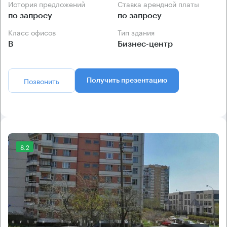
История предложений
Ставка арендной платы
по запросу
по запросу
Класс офисов
Тип здания
B
Бизнес-центр
Позвонить
Получить презентацию
8.2