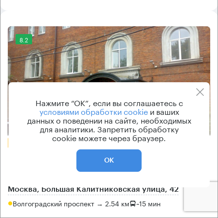
8.2
Нажмите “ОК”, если вы соглашаетесь с
условиями обработки cookie
и ваших
данных о поведении на сайте, необходимых
Еще фото
для аналитики. Запретить обработку
cookie можете через браузер.
БЕЗ КОМИССИИ
Бизнес-центр
ОК
Калитники
Москва, Большая Калитниковская улица, 42
Волгоградский проспект → 2.54 км
~
15 мин