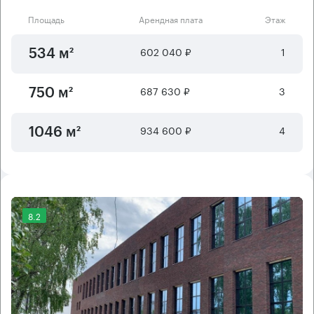
Площадь
Арендная плата
Этаж
602 040 ₽
1
534 м²
687 630 ₽
3
750 м²
934 600 ₽
4
1046 м²
8.2