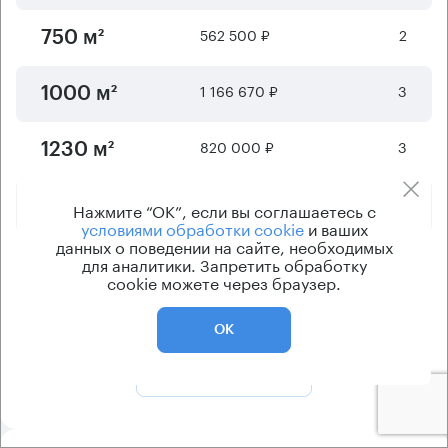
562 500 ₽
2
750 м²
1 166 670 ₽
3
1000 м²
820 000 ₽
3
1230 м²
1 879 350 ₽
4
2019 м²
Нажмите “ОК”, если вы соглашаетесь с
условиями обработки cookie
и ваших
данных о поведении на сайте, необходимых
4 583 330 ₽
1 - 5
для аналитики. Запретить обработку
5500 м²
cookie можете через браузер.
Отображается
6
из
7
предложений
ОК
Показать ещё