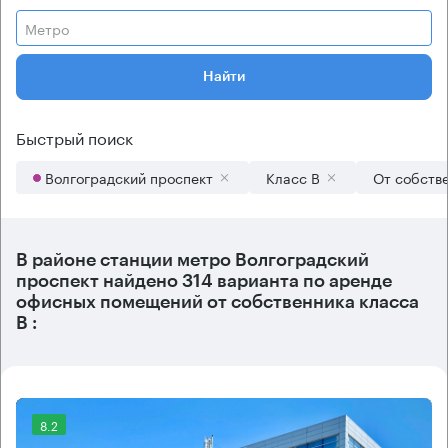
Метро
Найти
Быстрый поиск
Волгоградский проспект
Класс B
От собств
В районе станции метро
Волгоградский
проспект
найдено
314 варианта
по аренде
офисных помещений от собственника класса
B :
8.2