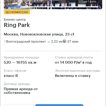
Еще 1 фото
БЕЗ КОМИССИИ
Бизнес-центр
Ring Park
Москва, Новохохловская улица, 23 с1
Волгоградский проспект → 2.22 км
~
27 мин
Арендуемые площади
Ставка арендной платы
520 — 16755 кв.м
от 14 000 Р/м² в год
Класс офисов
Эксплуатационные расходы
класс B
Включены в ставку
Договор аренды
Прямая аренда от
собственника