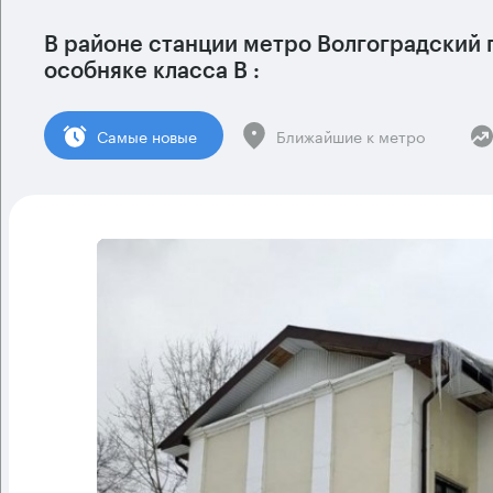
В районе станции метро
Волгоградский 
особняке класса B :
Cамые новые
Ближайшие к метро