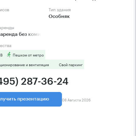
фисов
Тип здания
Особняк
 аренды
аренда без комиссии
ества
 B
Пешком от метро
ционирование и вентиляция
Свой паркинг
(495) 287-36-24
08 Августа 2026
лучить презентацию