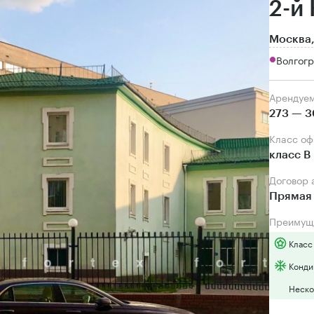
2-й
Москва,
Волгогр
Арендуе
273 — 3
Класс о
класс B
Договор
Прямая 
Преимущ
Класс
Конди
Неско