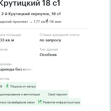
 Крутицкий 18 с1
 2-й Крутицкий переулок, 18 с1
адский проспект → 1.77 км
~
18 мин
мые площади
Ставка арендной платы
03 кв.м
по запросу
фисов
Тип здания
Особняк
 аренды
аренда без комиссии
ества
 B
Пешком от метро
ционирование и вентиляция
Свой паркинг
лько провайдеров связи
Развитая инфраструктура