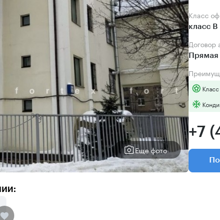
Класс о
класс B
Договор
Прямая 
Преимущ
Класс
Конди
+7 
Еще фото
По
нии: