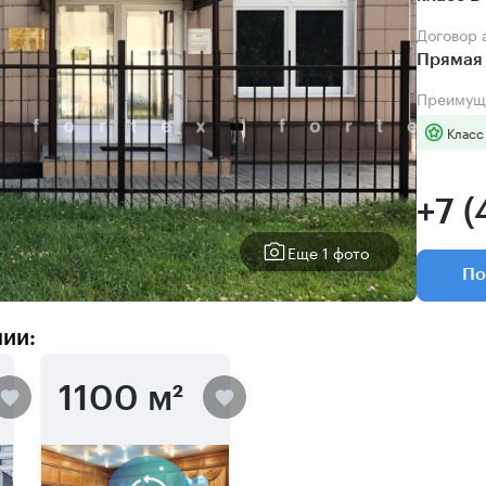
Договор
Прямая 
Преимущ
Класс
+7 
Еще 1 фото
По
нии:
1100 м²