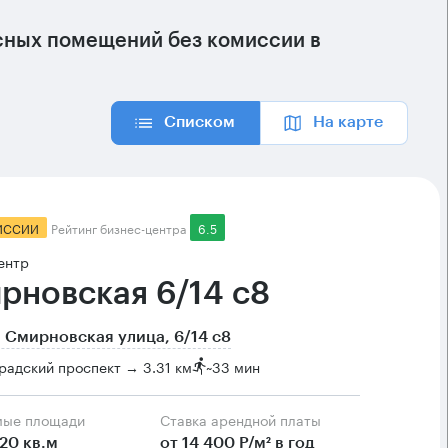
сных помещений без комиссии в
Списком
На карте
ИССИИ
Рейтинг бизнес-центра
6.5
ентр
рновская 6/14 с8
 Смирновская улица, 6/14 с8
радский проспект → 3.31 км
~
33 мин
мые площади
Ставка арендной платы
20 кв.м
от 14 400 Р/м² в год