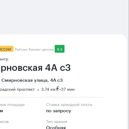
ИССИИ
Рейтинг бизнес-центра
8.3
ентр
рновская 4А с3
 Смирновская улица, 4А с3
радский проспект → 3.74 км
~
37 мин
мые площади
Ставка арендной платы
.м
по запросу
фисов
Тип здания
Особняк