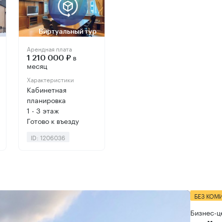
Виртуальный тур
Арендная плата
в
1 210 000 ₽
месяц
Характеристики
Кабинетная
планировка
1 - 3 этаж
Готово к въезду
ID: 1206036
БЕЗ КОМ
Бизнес-ц