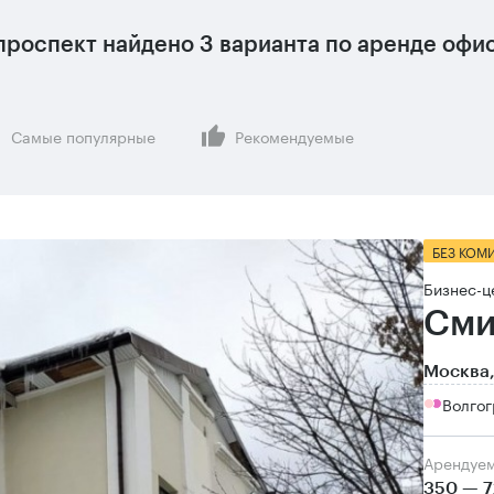
проспект
найдено
3 варианта
по аренде офи
Самые популярные
Рекомендуемые
БЕЗ КОМ
Бизнес-ц
Сми
Москва,
Волгог
Арендуе
350 — 7