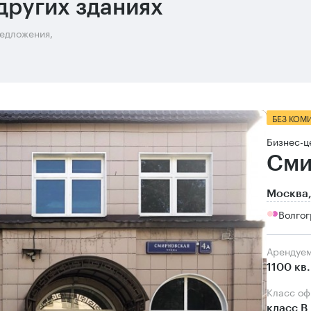
других зданиях
редложения,
БЕЗ КОМ
Бизнес-ц
Сми
Москва,
Волгог
Арендуе
1100 кв
Класс о
класс B