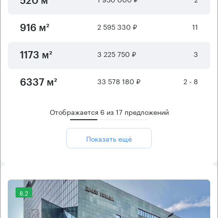
520 м²
2 595 330 ₽
11
916 м²
3 225 750 ₽
3
1173 м²
33 578 180 ₽
2 - 8
6337 м²
Отображается
6
из
17
предложений
Показать ещё
8.2