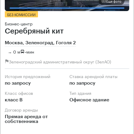
Еще фото
БЕЗ КОМИССИИ
Бизнес-центр
Серебряный кит
Москва, Зеленоград, Гоголя 2
→ 0 м
~
мин
Зеленоградский административный округ (ЗелАО)
История предложений
Ставка арендной платы
по запросу
по запросу
Класс офисов
Тип здания
класс B
Офисное здание
Договор аренды
Прямая аренда от
собственника