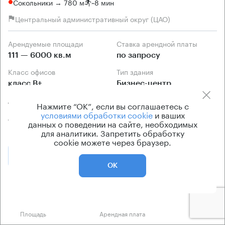
Сокольники → 780 м
~
8 мин
Центральный административный округ (ЦАО)
Арендуемые площади
Ставка арендной платы
111 — 6000 кв.м
по запросу
Класс офисов
Тип здания
класс B+
Бизнес-центр
Договор аренды
Нажмите “ОК”, если вы соглашаетесь с
Прямая аренда от
условиями обработки cookie
и ваших
собственника
данных о поведении на сайте, необходимых
для аналитики. Запретить обработку
cookie можете через браузер.
Позвонить
Получить презентацию
ОК
Предложения по аренде в этом здании:
Площадь
Арендная плата
Этаж