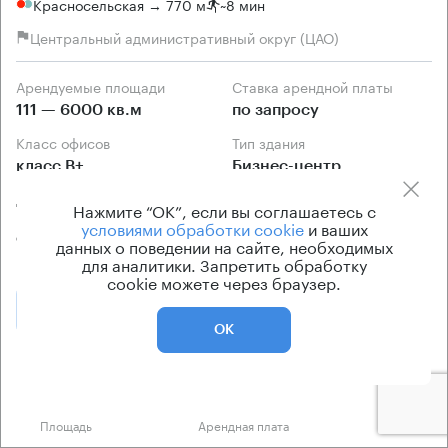
Красносельская → 770 м
~
8 мин
Центральный административный округ (ЦАО)
Арендуемые площади
Ставка арендной платы
111 — 6000 кв.м
по запросу
Класс офисов
Тип здания
класс B+
Бизнес-центр
Договор аренды
Нажмите “ОК”, если вы соглашаетесь с
Прямая аренда от
условиями обработки cookie
и ваших
собственника
данных о поведении на сайте, необходимых
для аналитики. Запретить обработку
cookie можете через браузер.
Позвонить
Получить презентацию
ОК
Предложения по аренде в этом здании:
Площадь
Арендная плата
Этаж