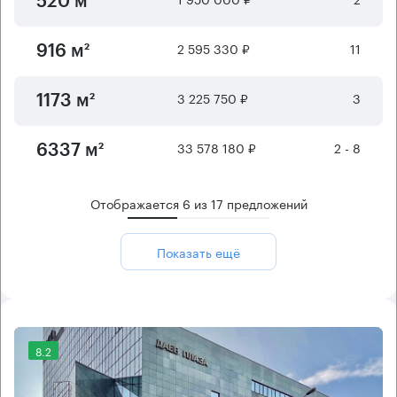
520 м²
2 595 330 ₽
11
916 м²
3 225 750 ₽
3
1173 м²
33 578 180 ₽
2 - 8
6337 м²
Отображается
6
из
17
предложений
Показать ещё
8.2