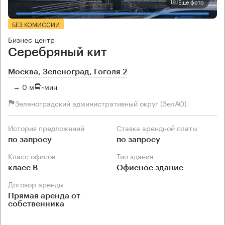
Еще фото
БЕЗ КОМИССИИ
Бизнес-центр
Серебряный кит
Москва, Зеленоград, Гоголя 2
→ 0 м
~
мин
Зеленоградский административный округ (ЗелАО)
История предложений
Ставка арендной платы
по запросу
по запросу
Класс офисов
Тип здания
класс B
Офисное здание
Договор аренды
Прямая аренда от
собственника