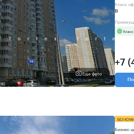
Класс о
B
Преимущ
Класс
+7 
Еще фото
По
БЕЗ КОМ
Бизнес-ц