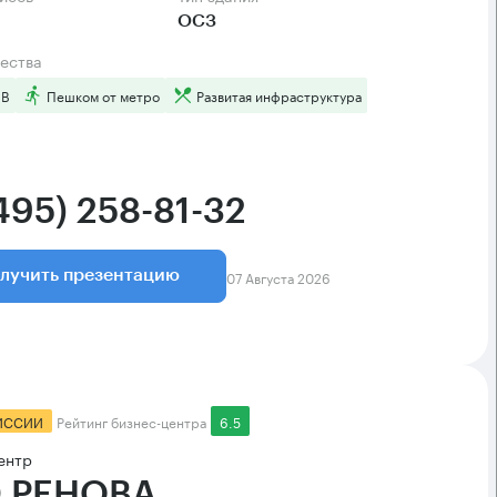
ОСЗ
ества
 B
Пешком от метро
Развитая инфраструктура
495) 258-81-32
07 Августа 2026
лучить презентацию
ИССИИ
Рейтинг бизнес-центра
6.5
ентр
 РЕНОВА