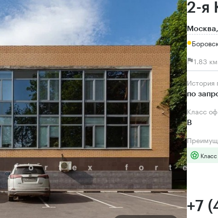
2-я
Москва,
Боровск
1.83 к
История
по запр
Класс о
B
Преимущ
Класс
+7 