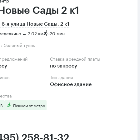
ентр
 Новые Сады 2 к1
 6-я улица Новые Сады, 2 к1
ределкино → 2.02 км
~
20 мин
→ Зеленый тупик
 предложений
Ставка арендной платы
осу
по запросу
фисов
Тип здания
Офисное здание
ества
 B
Пешком от метро
495) 258-81-32