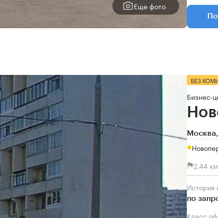
Еще фото
По
БЕЗ КОМ
Бизнес-ц
Нов
Москва,
Новопе
2.44 к
История
по запр
Класс о