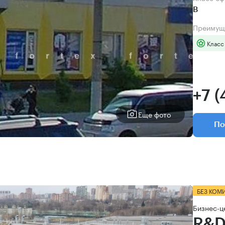
B
Преимущ
Класс
+7 (
Еще фото
По
БЕЗ КОМ
Бизнес-ц
R&D