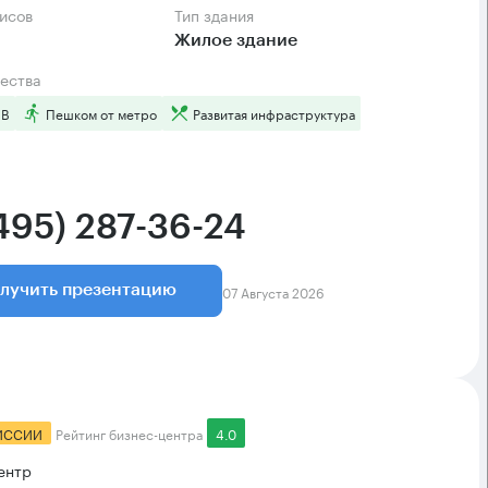
фисов
Тип здания
Жилое здание
ества
 B
Пешком от метро
Развитая инфраструктура
(495) 287-36-24
07 Августа 2026
лучить презентацию
ИССИИ
Рейтинг бизнес-центра
4.0
ентр