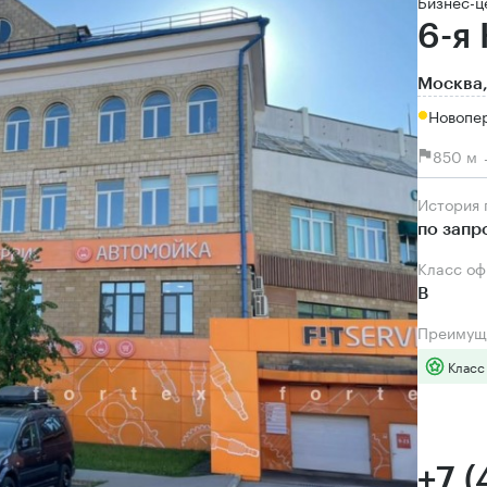
Бизнес-ц
6-я
Москва,
Новопе
850 м 
История
по запр
Класс о
B
Преимущ
Класс
+7 (