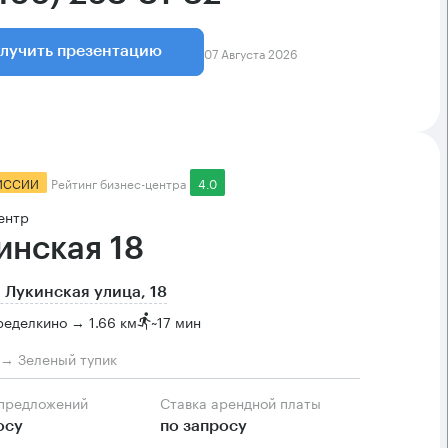
07 Августа 2026
лучить презентацию
ИССИИ
Рейтинг бизнес-центра
4.0
ентр
инская 18
 Лукинская улица, 18
еделкино → 1.66 км
~
17 мин
м → Зеленый тупик
 предложений
Ставка арендной платы
осу
по запросу