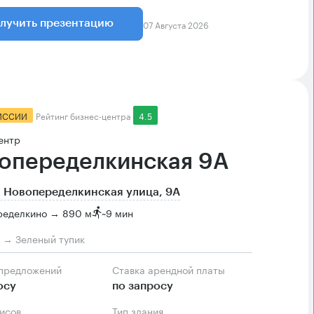
07 Августа 2026
лучить презентацию
ИССИИ
Рейтинг бизнес-центра
4.5
ентр
опеределкинская 9А
 Новопеределкинская улица, 9А
ределкино → 890 м
~
9 мин
м → Зеленый тупик
 предложений
Ставка арендной платы
осу
по запросу
фисов
Тип здания