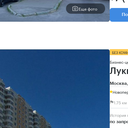
Еще фото
По
БЕЗ КОМ
Бизнес-ц
Лук
Москва,
Новопер
1.75 к
История
по запр