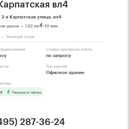
 Карпатская вл4
 2-я Карпатская улица, вл4
ое шоссе → 1.02 км
~
10 мин
м → Зеленый тупик
 предложений
Ставка арендной платы
осу
по запросу
фисов
Тип здания
Офисное здание
ества
 B
Пешком от метро
(495) 287-36-24