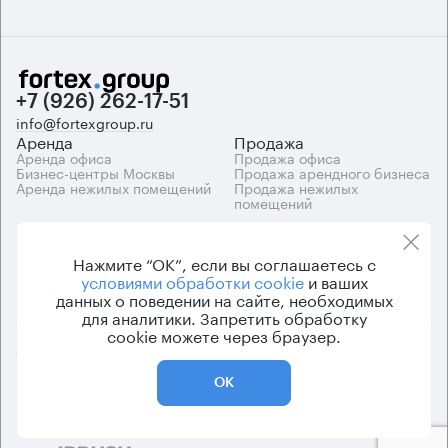
+7 (926) 262-17-51
info@fortexgroup.ru
Аренда
Продажа
Аренда офиса
Продажа офиса
Бизнес-центры Москвы
Продажа арендного бизнеса
Аренда нежилых помещений
Продажа нежилых
помещений
Каталоги
Компания
Каталог бизнес-центров
О компании
Нажмите “ОК”, если вы соглашаетесь с
Вакансии
условиями обработки cookie
и ваших
Контакты
данных о поведении на сайте, необходимых
для аналитики. Запретить обработку
cookie можете через браузер.
© 2026 Fortex.Group. ООО «АРЕНДА ОФИСА», ОГРН 1177746948686,
ИНН 7703433226
ОК
Политика конфиденциальности
Пользовательское соглашение