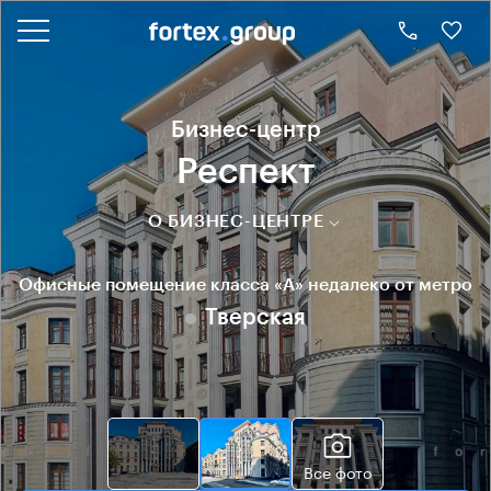
Бизнес-центр
Респект
О БИЗНЕС-ЦЕНТРЕ
Офисные помещение класса «А» недалеко от метро
Тверская
Все фото