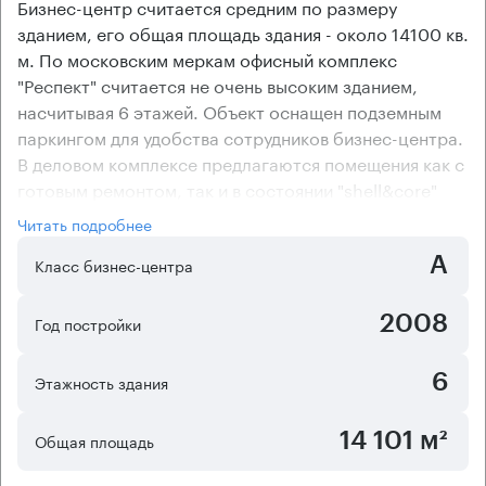
Бизнес-центр считается средним по размеру
зданием, его общая площадь здания - около 14100 кв.
м. По московским меркам офисный комплекс
"Респект" считается не очень высоким зданием,
насчитывая 6 этажей. Объект оснащен подземным
паркингом для удобства сотрудников бизнес-центра.
В деловом комплексе предлагаются помещения как с
готовым ремонтом, так и в состоянии "shell&core"
(без отделки). В здании бизнес-центра "Респект"
Читать подробнее
оборудована приточно-вытяжная вентиляция и
А
централизованная система кондиционирования,
Класс бизнес-центра
поэтому во всех помещениях поддерживается
наиболее комфортный температурный режим.
2008
Год постройки
Эффективно использовать пространство позволит
смешанная планировка помещений офисного центра.
6
Этажность здания
14 101 м²
Общая площадь