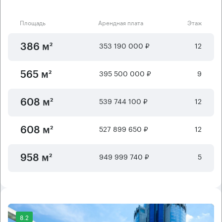
Площадь
Арендная плата
Этаж
353 190 000 ₽
12
386 м²
395 500 000 ₽
9
565 м²
539 744 100 ₽
12
608 м²
527 899 650 ₽
12
608 м²
949 999 740 ₽
5
958 м²
8.2