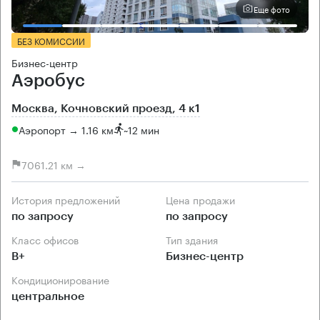
Еще фото
БЕЗ КОМИССИИ
Бизнес-центр
Аэробус
Москва, Кочновский проезд, 4 к1
Аэропорт → 1.16 км
~
12 мин
7061.21 км →
История предложений
Цена продажи
по запросу
по запросу
Класс офисов
Тип здания
B+
Бизнес-центр
Кондиционирование
центральное