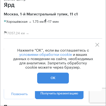
Ярд
Москва, 1-й Магистральный тупик, 11 с1
Хорошёвская → 1.75 км
~
17 мин
7057.24 км →
Площади
Цена продажи
Нажмите “ОК”, если вы соглашаетесь с
190 кв.м
по запросу
условиями обработки cookie
и ваших
Класс офисов
Тип здания
данных о поведении на сайте, необходимых
для аналитики. Запретить обработку
B+
Бизнес-центр
cookie можете через браузер.
Кондиционирование
центральное
ОК
Позвонить
Получить презентацию