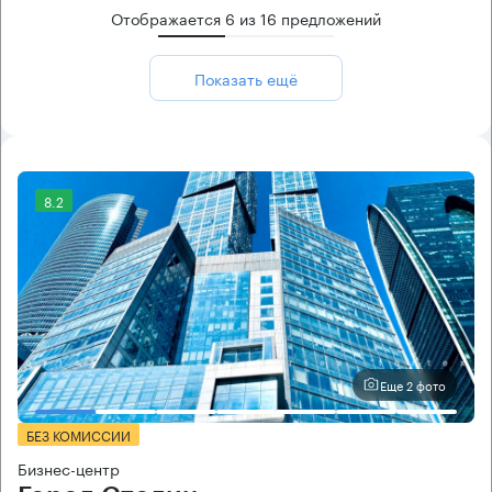
Отображается
6
из
16
предложений
Показать ещё
8.2
Еще 2 фото
БЕЗ КОМИССИИ
Бизнес-центр