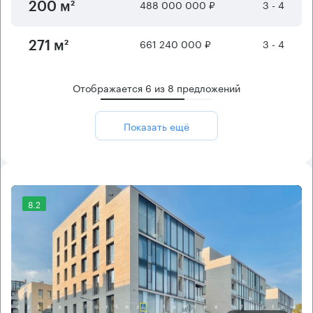
488 000 000 ₽
3 - 4
200 м²
661 240 000 ₽
3 - 4
271 м²
Отображается
6
из
8
предложений
Показать ещё
8.2