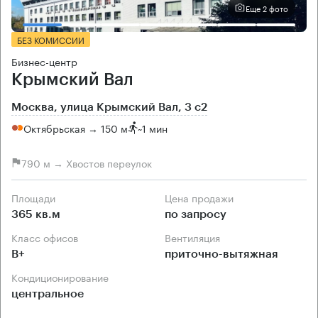
Еще 2 фото
БЕЗ КОМИССИИ
Бизнес-центр
Крымский Вал
Москва, улица Крымский Вал, 3 с2
Октябрьская → 150 м
~
1 мин
790 м → Хвостов переулок
Площади
Цена продажи
365 кв.м
по запросу
Класс офисов
Вентиляция
B+
приточно-вытяжная
Кондиционирование
центральное