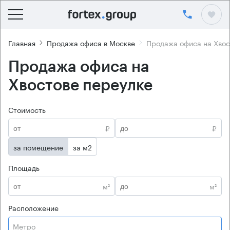
Главная
Продажа офиса в Москве
Продажа офиса на Хвос
Продажа офиса на
Хвостове переулке
Стоимость
₽
₽
за помещение
за м2
Площадь
м²
м²
Расположение
Метро