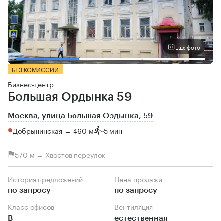
Еще фото
БЕЗ КОМИССИИ
Бизнес-центр
Большая Ордынка 59
Москва, улица Большая Ордынка, 59
Добрынинская → 460 м
~
5 мин
570 м → Хвостов переулок
История предложений
Цена продажи
по запросу
по запросу
Класс офисов
Вентиляция
B
естественная