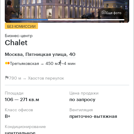
Еще фото
БЕЗ КОМИССИИ
Бизнес-центр
Chalet
Москва, Пятницкая улица, 40
Третьяковская → 450 м
~
4 мин
790 м → Хвостов переулок
Площади
Цена продажи
106 — 271 кв.м
по запросу
Класс офисов
Вентиляция
B+
приточно-вытяжная
Кондиционирование
центральное