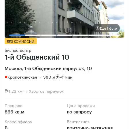
Еще 1 фото
БЕЗ КОМИССИИ
Бизнес-центр
1-й Обыденский 10
Москва, 1-й Обыденский переулок, 10
Кропоткинская → 380 м
~
4 мин
1.23 км → Хвостов переулок
Площади
Цена продажи
866 кв.м
по запросу
Класс офисов
Вентиляция
B
приточно-вытяжная