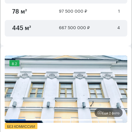
97 500 000 ₽
1
78 м²
667 500 000 ₽
4
445 м²
8.2
Еще 2 фото
БЕЗ КОМИССИИ