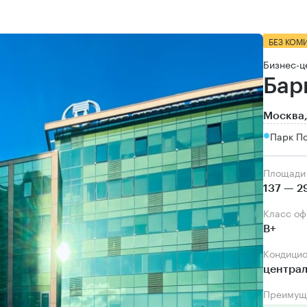
БЕЗ КОМ
Бизнес-ц
Бар
Москва,
Парк По
Площади
137 — 2
Класс о
B+
Кондици
центра
Преимущ