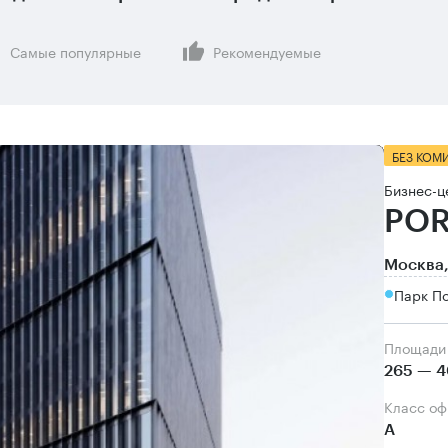
Самые популярные
Рекомендуемые
БЕЗ КОМ
Бизнес-ц
POR
Москва,
Парк П
Площади
265 — 4
Класс о
А