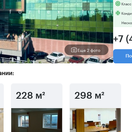
Класс
Конди
Неско
+7 (
Еще 2 фото
По
ании:
228 м²
298 м²