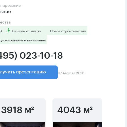
онирование
льное
ества
 А
Пешком от метро
Новое строительство
ционирование и вентиляция
495) 023-10-18
07 Августа 2026
лучить презентацию
3918 м²
4043 м²