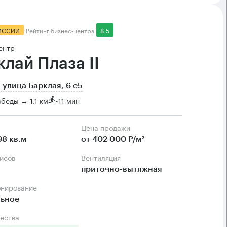
ИССИИ
Рейтинг бизнес-центра
8.5
ентр
клай Плаза II
 улица Барклая, 6 с5
беды → 1.1 км
~
11 мин
Цена продажи
98 кв.м
от 402 000 Р/м²
фисов
Вентиляция
приточно-вытяжная
онирование
льное
ества