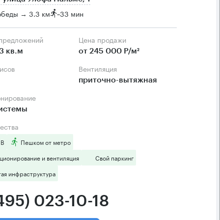
обеды → 3.3 км
~
33 мин
 предложений
Цена продажи
3 кв.м
от 245 000 Р/м²
фисов
Вентиляция
приточно-вытяжная
онирование
системы
ества
 B
Пешком от метро
ционирование и вентиляция
Свой паркинг
тая инфраструктура
495) 023-10-18