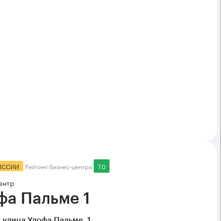
ИССИИ
Рейтинг бизнес-центра
7.0
ентр
фа Пальме 1
 улица Улофа Пальме, 1