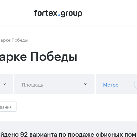
Парке Победы
Парке Победы
Площадь
Метро
здания
йдено
92 варианта
по продаже офисных пом