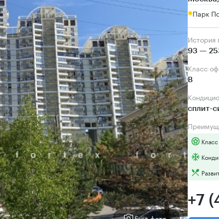
Парк П
История
93 — 25
Класс о
B
Кондици
сплит-
Преимущ
Класс
Конди
Разви
+7 (
Еще фото