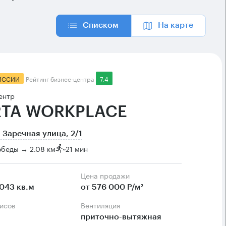
Списком
На карте
ИССИИ
Рейтинг бизнес-центра
7.4
ентр
TA WORKPLACE
 Заречная улица, 2/1
обеды → 2.08 км
~
21 мин
Цена продажи
043 кв.м
от 576 000 Р/м²
фисов
Вентиляция
приточно-вытяжная