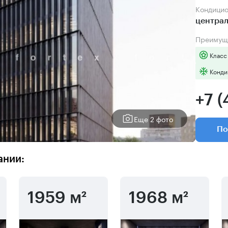
Кондици
центра
Преимущ
Класс
Конди
+7 (
Еще 2 фото
По
ании:
1959 м²
1968 м²