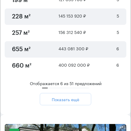
199 м²
145 153 920 ₽
5
228 м²
156 312 540 ₽
5
257 м²
443 081 300 ₽
6
655 м²
400 092 000 ₽
6
660 м²
Отображается
6
из
51
предложений
Показать ещё