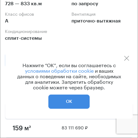
728 — 833 кв.м
по запросу
Класс офисов
Вентиляция
А
приточно-вытяжная
Кондиционирование
сплит-системы
Позвонить
Получить презентацию
Нажмите “ОК”, если вы соглашаетесь с
условиями обработки cookie
и ваших
данных о поведении на сайте, необходимых
Предложения по продаже в этом здании:
для аналитики. Запретить обработку
cookie можете через браузер.
Площадь
Арендная плата
Этаж
ОК
76 400 060 ₽
5
144 м²
83 111 690 ₽
5
159 м²