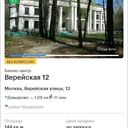
8.2
Еще фото
БЕЗ КОМИССИИ
Бизнес-центр
Верейская 12
Москва, Верейская улица, 12
Давыдково → 1.08 км
~
11 мин
район Можайский
Площади
Цена продажи
144 кв.м
по запросу