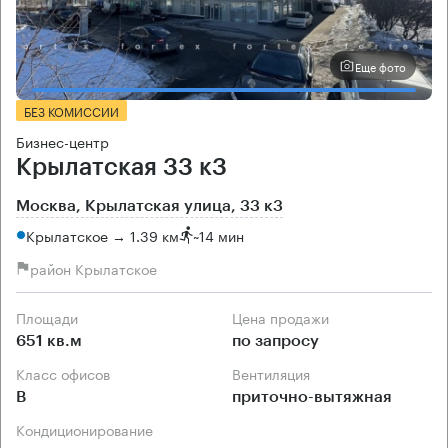
Еще фото
БЕЗ КОМИССИИ
Бизнес-центр
Крылатская 33 к3
Москва, Крылатская улица, 33 к3
Крылатское → 1.39 км
~
14 мин
район Крылатское
Площади
Цена продажи
651 кв.м
по запросу
Класс офисов
Вентиляция
B
приточно-вытяжная
Кондиционирование