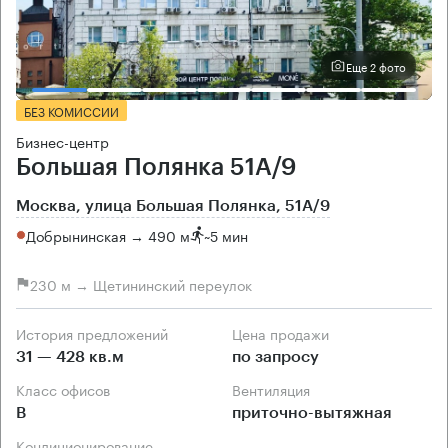
Еще 2 фото
БЕЗ КОМИССИИ
Бизнес-центр
Большая Полянка 51А/9
Москва, улица Большая Полянка, 51А/9
Добрынинская → 490 м
~
5 мин
230 м → Щетининский переулок
История предложений
Цена продажи
31 — 428 кв.м
по запросу
Класс офисов
Вентиляция
B
приточно-вытяжная
Кондиционирование