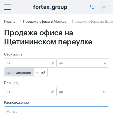
Главная
Продажа офиса в Москве
Продажа офиса на Щет
Продажа офиса на
Щетининском переулке
Стоимость
₽
₽
за помещение
за м2
Площадь
м²
м²
Расположение
Метро