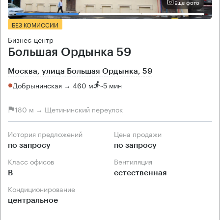
Еще фото
БЕЗ КОМИССИИ
Бизнес-центр
Большая Ордынка 59
Москва, улица Большая Ордынка, 59
Добрынинская → 460 м
~
5 мин
180 м → Щетининский переулок
История предложений
Цена продажи
по запросу
по запросу
Класс офисов
Вентиляция
B
естественная
Кондиционирование
центральное