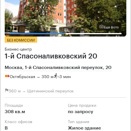
Еще фото
БЕЗ КОМИССИИ
Бизнес-центр
1-й Спасоналивковский 20
Москва, 1-й Спасоналивковский переулок, 20
Октябрьская → 350 м
~
3 мин
560 м → Щетининский переулок
Площади
Цена продажи
308 кв.м
по запросу
Класс офисов
Тип здания
B
Жилое здание