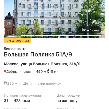
Еще 2 фото
БЕЗ КОМИССИИ
Бизнес-центр
Большая Полянка 51А/9
Москва, улица Большая Полянка, 51А/9
Добрынинская → 490 м
~
5 мин
230 м → Щетининский переулок
История предложений
Цена продажи
31 — 428 кв.м
по запросу
Класс офисов
Тип здания