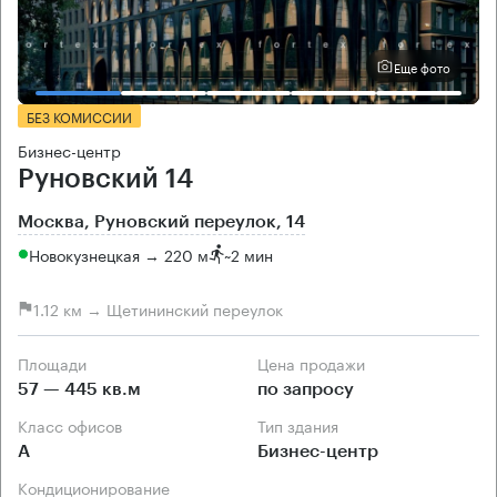
Еще фото
БЕЗ КОМИССИИ
Бизнес-центр
Руновский 14
Москва, Руновский переулок, 14
Новокузнецкая → 220 м
~
2 мин
1.12 км → Щетининский переулок
Площади
Цена продажи
57 — 445 кв.м
по запросу
Класс офисов
Тип здания
А
Бизнес-центр
Кондиционирование