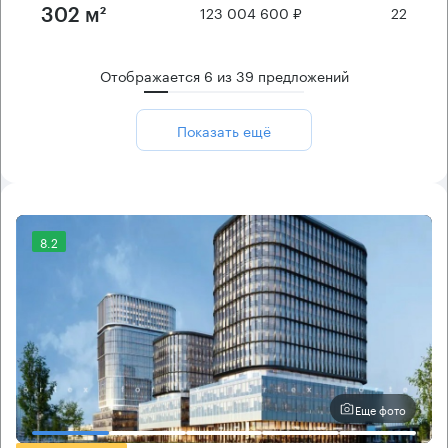
123 004 600 ₽
22
302 м²
Отображается
6
из
39
предложений
Показать ещё
8.2
Еще фото