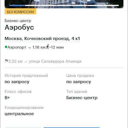
БЕЗ КОМИССИИ
Бизнес-центр
Аэробус
Москва, Кочновский проезд, 4 к1
Аэропорт → 1.16 км
~
12 мин
2.52 км → улица Сальвадора Альенде
История предложений
Цена продажи
по запросу
по запросу
Класс офисов
Тип здания
B+
Бизнес-центр
Кондиционирование
центральное