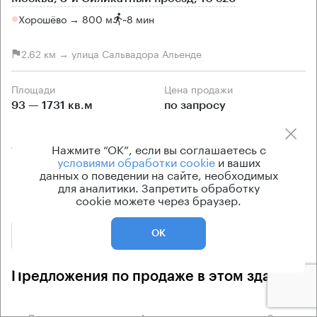
Хорошёво → 800 м
~
8 мин
2.62 км → улица Сальвадора Альенде
Площади
Цена продажи
93 — 1731 кв.м
по запросу
Класс офисов
Тип здания
А
Бизнес-центр
Нажмите “ОК”, если вы соглашаетесь с
условиями обработки cookie
и ваших
Кондиционирование
данных о поведении на сайте, необходимых
для аналитики. Запретить обработку
центральное
cookie можете через браузер.
Позвонить
ОК
Получить презентацию
Предложения по продаже в этом здании:
Площадь
Арендная плата
Этаж