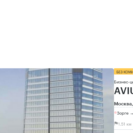
БЕЗ КОМ
Бизнес-ц
AVI
Москва,
Зорге 
1.51 к