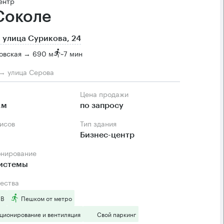
ентр
Соколе
 улица Сурикова, 24
овская → 690 м
~
7 мин
→ улица Серова
Цена продажи
.м
по запросу
фисов
Тип здания
Бизнес-центр
онирование
системы
ества
 B
Пешком от метро
ционирование и вентиляция
Свой паркинг