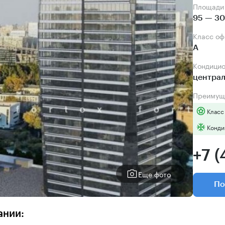
Площади
95 — 30
Класс о
А
Кондици
центра
Преимущ
Класс
Конди
+7 (
Еще фото
По
ании: