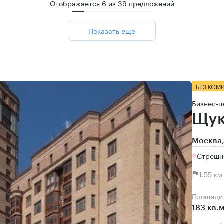
Отображается
6
из
39
предложений
Показать ещё
БЕЗ КОМ
Бизнес-ц
Щук
Москва,
Стрешн
1.55 к
Площади
183 кв.