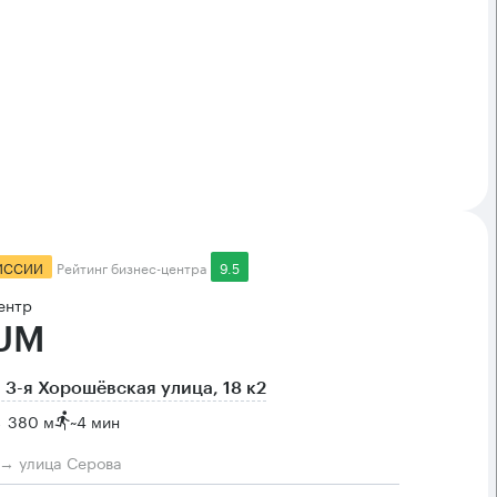
ИССИИ
Рейтинг бизнес-центра
9.5
ентр
UM
 3-я Хорошёвская улица, 18 к2
→ 380 м
~
4 мин
м → улица Серова