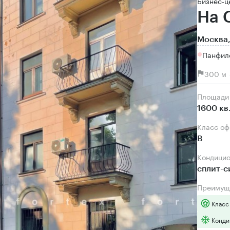
Бизнес-ц
На 
Москва,
Панфил
300 м 
Площади
1600 кв
Класс о
B
Кондици
сплит-
Преимущ
Класс
Конди