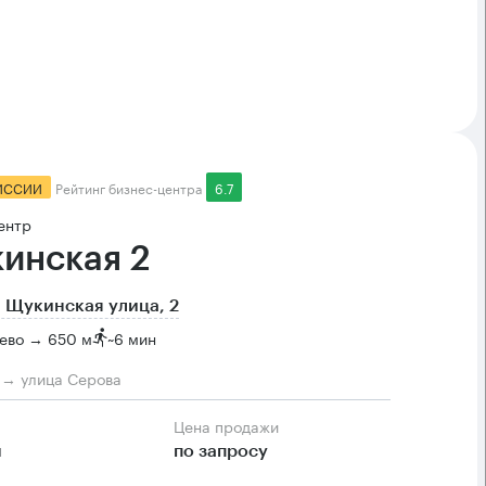
ИССИИ
Рейтинг бизнес-центра
6.7
ентр
инская 2
 Щукинская улица, 2
ево → 650 м
~
6 мин
м → улица Серова
Цена продажи
м
по запросу