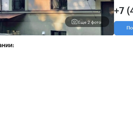
+7 (
Еще 2 фото
По
ании: