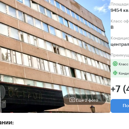
Площади
9454 кв
Класс о
B
Кондици
центра
Преимущ
Класс
Конди
+7 (
Еще 2 фото
По
ании: