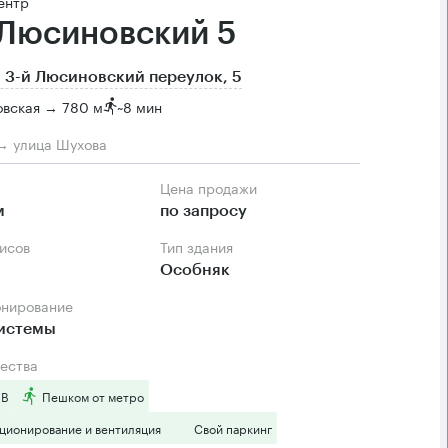
ентр
 Люсиновский 5
 3-й Люсиновский переулок, 5
овская → 780 м
~
8 мин
→ улица Шухова
Цена продажи
м
по запросу
фисов
Тип здания
Особняк
онирование
системы
ества
 B
Пешком от метро
ционирование и вентиляция
Свой паркинг