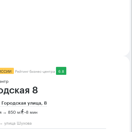
ИССИИ
Рейтинг бизнес-центра
6.8
ентр
одская 8
 Городская улица, 8
я → 850 м
~
8 мин
→ улица Шухова