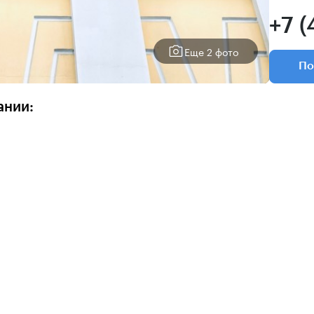
+7 (
Еще 2 фото
По
ании: