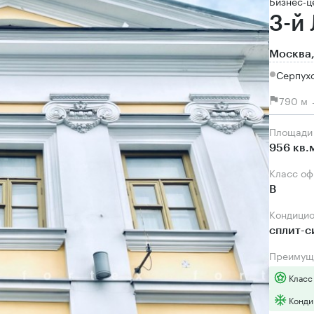
Бизнес-ц
3-й
Москва,
Серпух
790 м 
Площади
956 кв.
Класс о
B
Кондици
сплит-
Преимущ
Класс
Конди