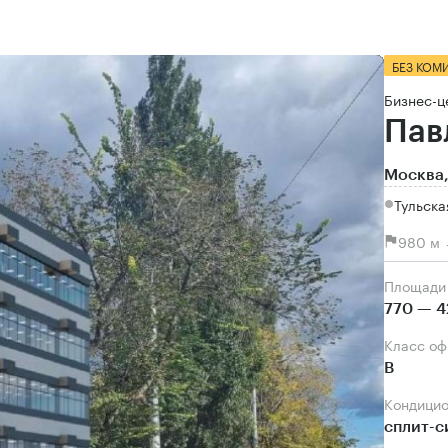
БЕЗ КОМ
Бизнес-ц
Пав
Москва,
Тульска
980 м 
Площади
770 — 4
Класс о
B
Кондици
сплит-