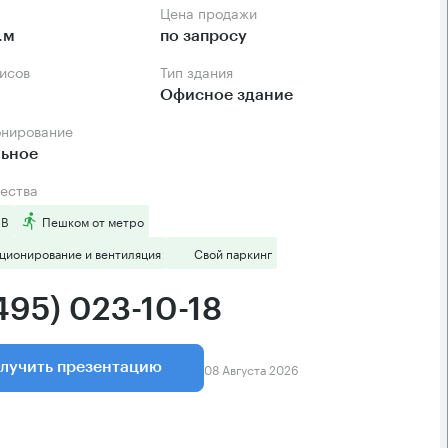
Цена продажи
.м
по запросу
фисов
Тип здания
Офисное здание
онирование
льное
ества
 B
Пешком от метро
ционирование и вентиляция
Свой паркинг
495) 023-10-18
08 Августа 2026
лучить презентацию