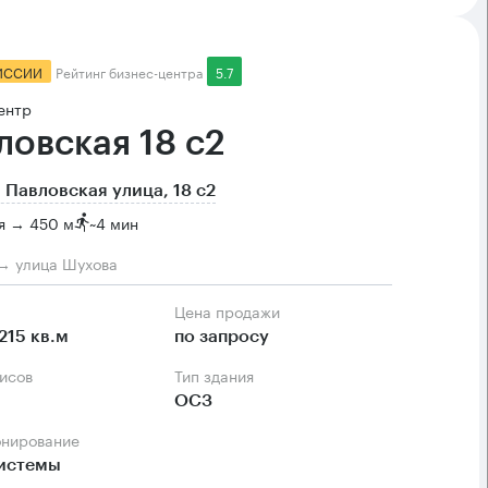
ИССИИ
Рейтинг бизнес-центра
5.7
ентр
ловская 18 с2
 Павловская улица, 18 с2
я → 450 м
~
4 мин
→ улица Шухова
Цена продажи
215 кв.м
по запросу
фисов
Тип здания
ОСЗ
онирование
системы