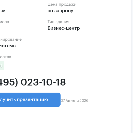
Цена продажи
в.м
по запросу
фисов
Тип здания
Бизнес-центр
онирование
системы
ества
 B
495) 023-10-18
07 Августа 2026
лучить презентацию