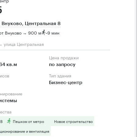
ентр
5
 Внуково, Центральная 8
рт Внуково → 900 м
~
9 мин
→ улица Центральная
Цена продажи
64 кв.м
по запросу
фисов
Тип здания
Бизнес-центр
онирование
системы
ества
 B
Пешком от метро
Новое строительство
ционирование и вентиляция