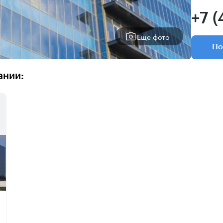
+7 (
Еще фото
По
ании: