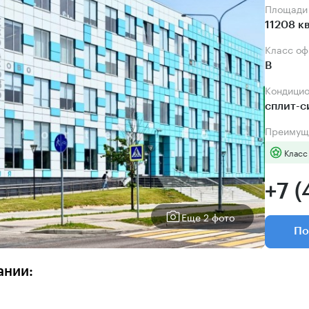
Площади
11208 к
Класс о
B
Кондици
сплит-
Преимущ
Класс
+7 (
Еще 2 фото
По
ании: