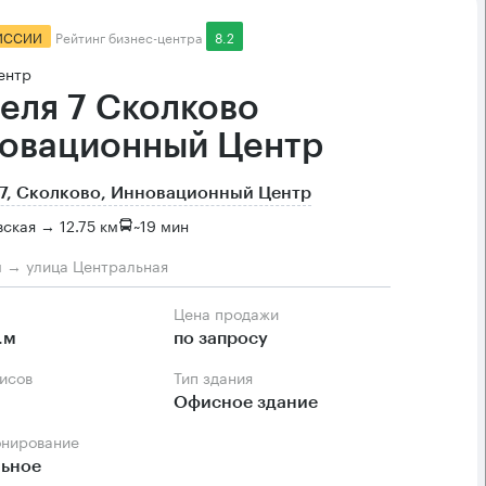
ИССИИ
Рейтинг бизнес-центра
8.2
ентр
еля 7 Сколково
овационный Центр
7, Сколково, Инновационный Центр
ская → 12.75 км
~
19 мин
м → улица Центральная
Цена продажи
.м
по запросу
фисов
Тип здания
Офисное здание
онирование
льное