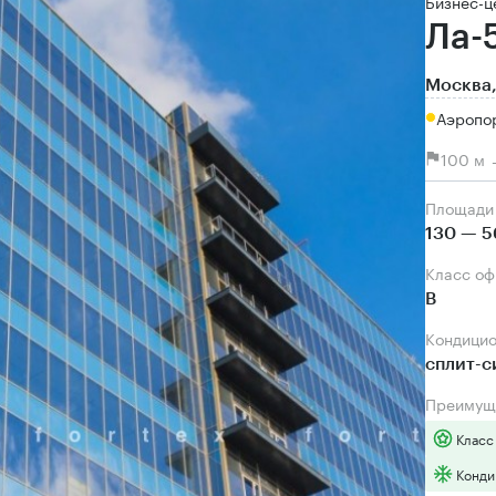
Бизнес-ц
Ла-
Москва,
Аэропо
100 м 
Площади
130 — 5
Класс о
B
Кондици
сплит-
Преимущ
Класс
Конди