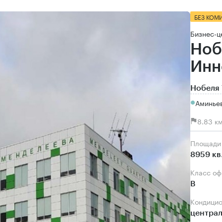
БЕЗ КОМ
Бизнес-ц
Ноб
Инн
Нобеля 
Аминьев
8.83 к
Площади
8959 кв
Класс о
B
Кондици
центра