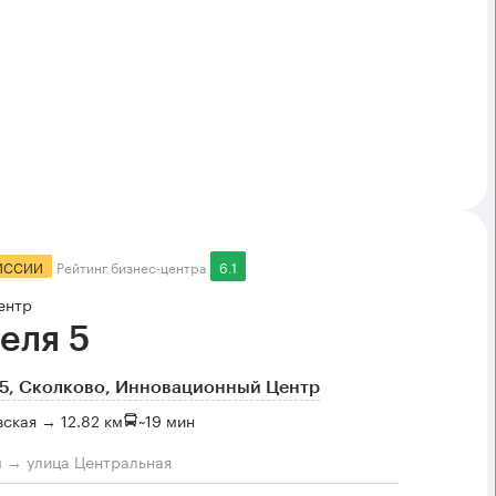
ИССИИ
Рейтинг бизнес-центра
6.1
ентр
еля 5
5, Сколково, Инновационный Центр
ская → 12.82 км
~
19 мин
м → улица Центральная