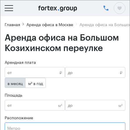
Главная
Аренда офиса в Москве
Аренда офиса на Большо
Аренда офиса на Большом
Козихинском переулке
Арендная плата
₽
₽
в месяц
м² в год
Площадь
м²
м²
Расположение
Метро