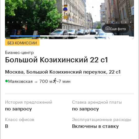
Еще фото
БЕЗ КОМИССИИ
Бизнес-центр
Большой Козихинский 22 с1
Москва, Большой Козихинский переулок, 22 с1
Маяковская → 700 м
~
7 мин
История предложений
Ставка арендной платы
по запросу
по запросу
Класс офисов
Эксплуатационные расходы
B
Включены в ставку