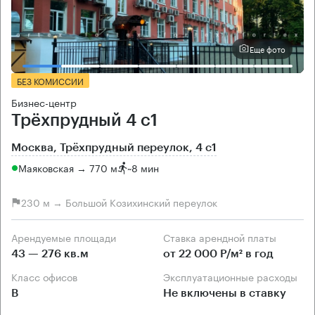
Еще фото
БЕЗ КОМИССИИ
Бизнес-центр
Трёхпрудный 4 с1
Москва, Трёхпрудный переулок, 4 с1
Маяковская → 770 м
~
8 мин
230 м → Большой Козихинский переулок
Арендуемые площади
Ставка арендной платы
43 — 276 кв.м
от 22 000 Р/м² в год
Класс офисов
Эксплуатационные расходы
B
Не включены в ставку