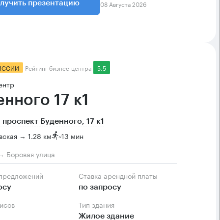
08 Августа 2026
лучить презентацию
ИССИИ
Рейтинг бизнес-центра
5.5
ентр
енного 17 к1
 проспект Буденного, 17 к1
ская → 1.28 км
~
13 мин
→ Боровая улица
 предложений
Ставка арендной платы
осу
по запросу
фисов
Тип здания
Жилое здание