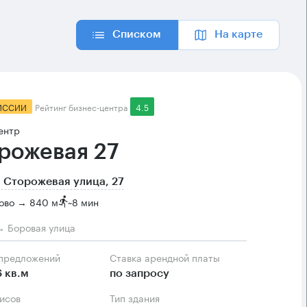
Списком
На карте
ИССИИ
Рейтинг бизнес-центра
4.5
ентр
рожевая 27
 Сторожевая улица, 27
ово → 840 м
~
8 мин
→ Боровая улица
 предложений
Ставка арендной платы
6 кв.м
по запросу
фисов
Тип здания