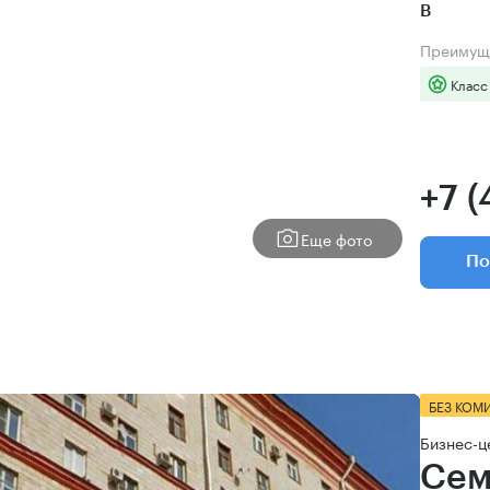
B
Преимущ
Класс
+7 
Еще фото
По
БЕЗ КОМ
Бизнес-ц
Сем