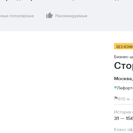
мые популярные
Рекомендуемые
БЕЗ КОМ
Бизнес-ц
Сто
Москва,
Лефорт
610 м 
История
31 — 15
Класс о