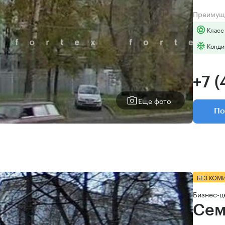
Преимущ
Класс
Конди
+7 (
Еще фото
По
БЕЗ КОМ
Бизнес-ц
Сем