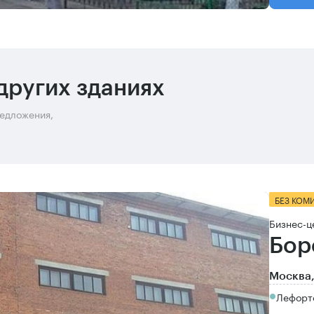
других зданиях
редложения,
БЕЗ КОМ
Бизнес-ц
Бор
Москва,
Лефорто