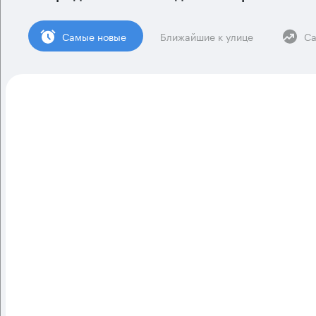
Cамые новые
Ближайшие к улице
Са