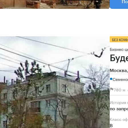
По
БЕЗ КОМ
Бизнес-ц
Буд
Москва,
Семенов
780 м 
История
по запр
Класс о
B