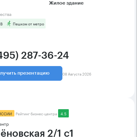
Жилое здание
ества
 B
Пешком от метро
(495) 287-36-24
08 Августа 2026
лучить презентацию
ИССИИ
Рейтинг бизнес-центра
4.5
ентр
ёновская 2/1 с1