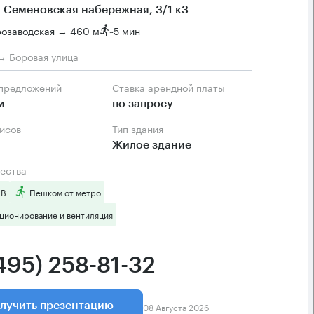
 Семеновская набережная, 3/1 к3
розаводская → 460 м
~
5 мин
→ Боровая улица
 предложений
Ставка арендной платы
м
по запросу
фисов
Тип здания
Жилое здание
ества
 B
Пешком от метро
ционирование и вентиляция
495) 258-81-32
08 Августа 2026
лучить презентацию