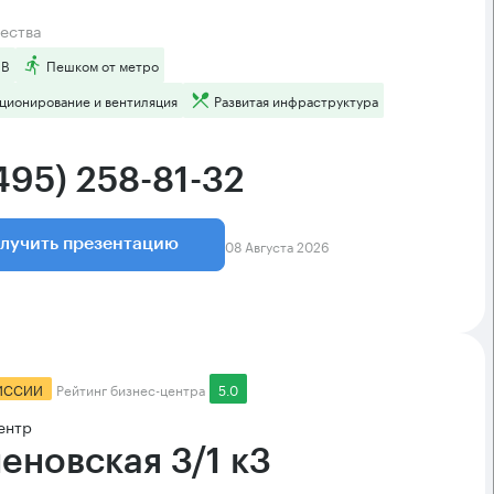
ества
 B
Пешком от метро
ционирование и вентиляция
Развитая инфраструктура
495) 258-81-32
08 Августа 2026
лучить презентацию
ИССИИ
Рейтинг бизнес-центра
5.0
ентр
еновская 3/1 к3