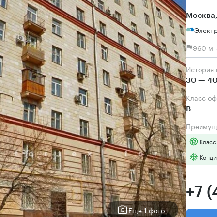
Москва,
Электр
960 м 
История
30 — 40
Класс о
B
Преимущ
Класс
Конди
+7 
Еще 1 фото