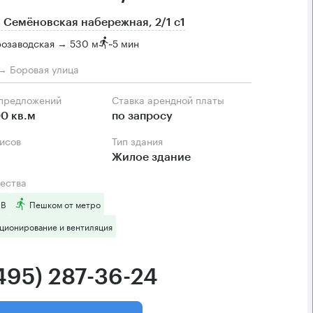
 Семёновская набережная, 2/1 с1
озаводская → 530 м
~
5 мин
→ Боровая улица
 предложений
Ставка арендной платы
0 кв.м
по запросу
фисов
Тип здания
Жилое здание
ества
 B
Пешком от метро
ционирование и вентиляция
(495) 287-36-24