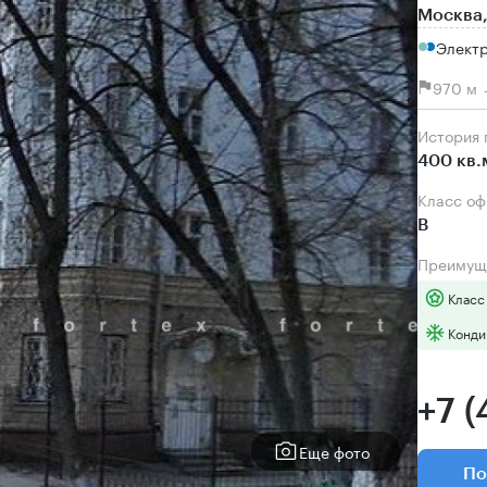
Москва,
Элект
970 м 
История
400 кв.
Класс о
B
Преимущ
Класс
Конди
+7 (
Еще фото
По