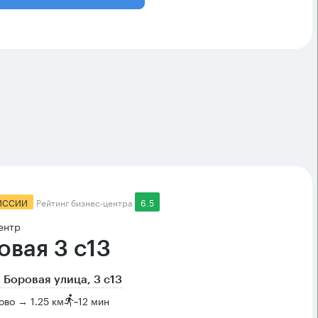
ИССИИ
Рейтинг бизнес-центра
6.5
ентр
овая 3 с13
 Боровая улица, 3 с13
во → 1.25 км
~
12 мин