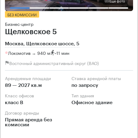
Еще фото
БЕЗ КОМИССИИ
Бизнес-центр
Щелковское 5
Москва, Щелковское шоссе, 5
Локомотив → 940 м
~
11 мин
Восточный административный округ (ВАО)
Арендуемые площади
Ставка арендной платы
89 — 2027 кв.м
по запросу
Класс офисов
Тип здания
класс B
Офисное здание
Договор аренды
Прямая аренда без
комиссии