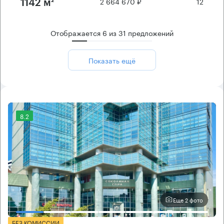
2 664 670 ₽
12
1142 м²
Отображается
6
из
31
предложений
Показать ещё
8.2
Еще 2 фото
БЕЗ КОМИССИИ