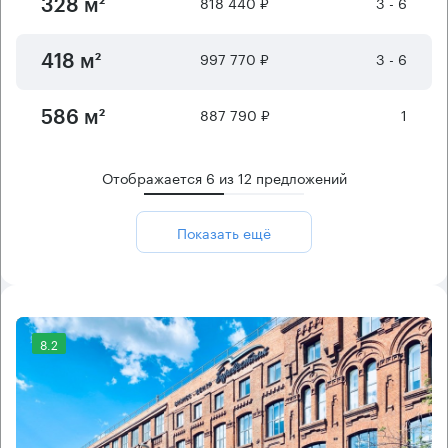
818 440 ₽
3 - 6
328 м²
997 770 ₽
3 - 6
418 м²
887 790 ₽
1
586 м²
Отображается
6
из
12
предложений
Показать ещё
8.2