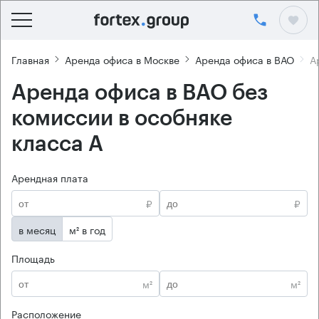
Главная
Аренда офиса в Москве
Аренда офиса в ВАО
А
Аренда офиса в ВАО без
комиссии в особняке
класса А
Арендная плата
₽
₽
в месяц
м² в год
Площадь
м²
м²
Расположение