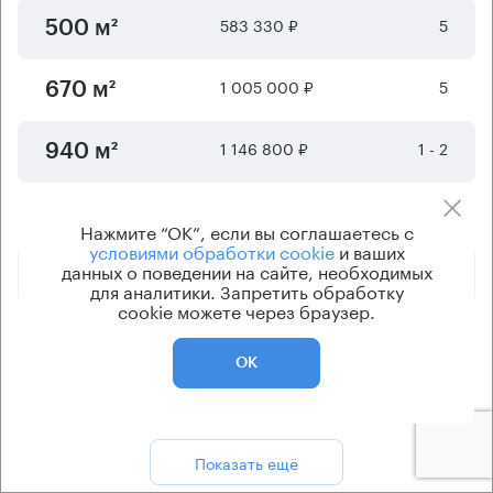
583 330 ₽
5
500 м²
1 005 000 ₽
5
670 м²
1 146 800 ₽
1 - 2
940 м²
4 333 550 ₽
1 - 3
2600 м²
Нажмите “ОК”, если вы соглашаетесь с
условиями обработки cookie
и ваших
данных о поведении на сайте, необходимых
6 166 980 ₽
1 - 3
3700 м²
для аналитики. Запретить обработку
cookie можете через браузер.
10 500 530 ₽
1 - 3
6300 м²
ОК
Отображается
6
из
8
предложений
Показать ещё