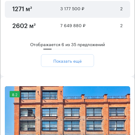
3 177 500 ₽
2
1271 м²
7 649 880 ₽
2
2602 м²
Отображается
6
из
35
предложений
Показать ещё
8.2