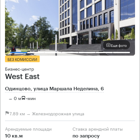
Еще фото
БЕЗ КОМИССИИ
Бизнес-центр
West East
Одинцово, улица Маршала Неделина, 6
→ 0 м
~
мин
7.89 км → Железнодорожная улица
Арендуемые площади
Ставка арендной платы
10 кв.м
по запросу