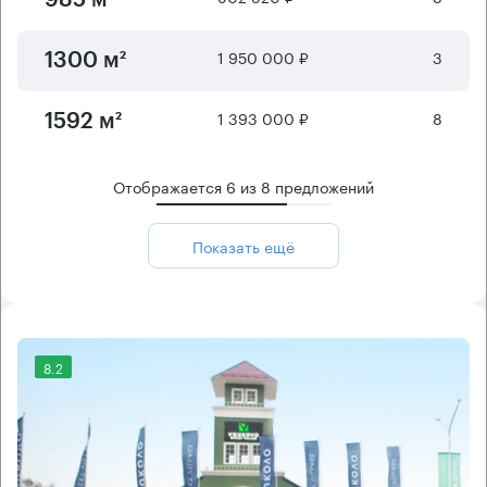
985 м²
1 950 000 ₽
3
1300 м²
1 393 000 ₽
8
1592 м²
Отображается
6
из
8
предложений
Показать ещё
8.2