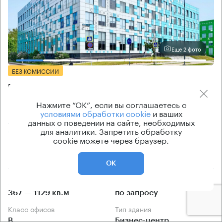
Еще 2 фото
БЕЗ КОМИССИИ
Бизнес-центр
Нобеля 5
Нажмите “ОК”, если вы соглашаетесь с
условиями обработки cookie
и ваших
Нобеля 5, Сколково, Инновационный Центр
данных о поведении на сайте, необходимых
для аналитики. Запретить обработку
Аминьевская → 12.82 км
~
19 мин
cookie можете через браузер.
11.36 км → Железнодорожная улица
ОК
Арендуемые площади
Ставка арендной платы
367 — 1129 кв.м
по запросу
Класс офисов
Тип здания
B
Бизнес-центр