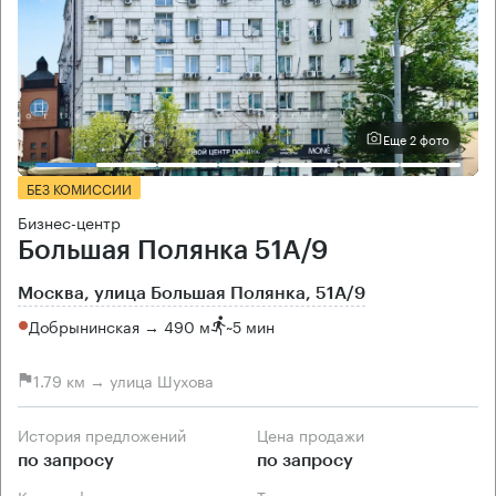
Еще 2 фото
БЕЗ КОМИССИИ
Бизнес-центр
Большая Полянка 51А/9
Москва, улица Большая Полянка, 51А/9
Добрынинская → 490 м
~
5 мин
1.79 км → улица Шухова
История предложений
Цена продажи
по запросу
по запросу