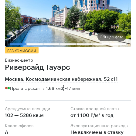
Еще 2 фото
БЕЗ КОМИССИИ
Бизнес-центр
Риверсайд Тауэрс
Москва, Космодамианская набережная, 52 с11
Пролетарская → 1.66 км
~
17 мин
Арендуемые площади
Ставка арендной платы
102 — 5286 кв.м
от 1 100 Р/м² в год
Класс офисов
Эксплуатационные расходы
А
Не включены в ставку