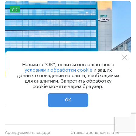
8.2
Еще 2 фото
Нажмите “ОК”, если вы соглашаетесь с
условиями обработки cookie
и ваших
данных о поведении на сайте, необходимых
БЕЗ КОМИССИИ
для аналитики. Запретить обработку
Бизнес-центр
cookie можете через браузер.
ЕПК
ОК
Москва, Шарикоподшипниковская улица, 13 с2
Пролетарская → 1.8 км
~
18 мин
Арендуемые площади
Ставка арендной платы