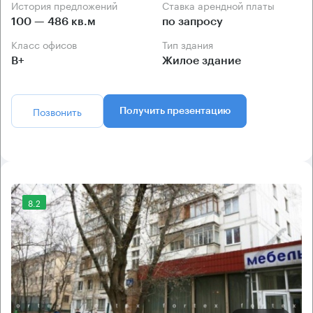
История предложений
Ставка арендной платы
100 — 486 кв.м
по запросу
Класс офисов
Тип здания
B+
Жилое здание
Позвонить
Получить презентацию
8.2