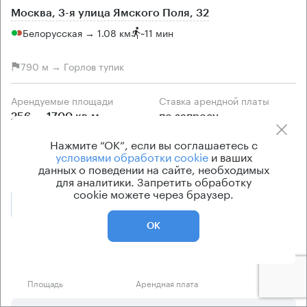
Москва, 3-я улица Ямского Поля, 32
Белорусская → 1.08 км
~
11 мин
790 м → Горлов тупик
Арендуемые площади
Ставка арендной платы
256 — 1700 кв.м
по запросу
Класс офисов
Тип здания
Нажмите “ОК”, если вы соглашаетесь с
условиями обработки cookie
и ваших
B+
Бизнес-центр
данных о поведении на сайте, необходимых
для аналитики. Запретить обработку
cookie можете через браузер.
Позвонить
Получить презентацию
ОК
Предложения по аренде в этом здании:
Площадь
Арендная плата
Этаж