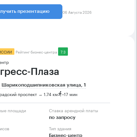
06 Августа 2026
лучить презентацию
ИССИИ
Рейтинг бизнес-центра
7.3
ентр
гресс-Плаза
 Шарикоподшипниковская улица, 1
радский проспект → 1.74 км
~
17 мин
мые площади
Ставка арендной платы
по запросу
фисов
Тип здания
Бизнес-центр