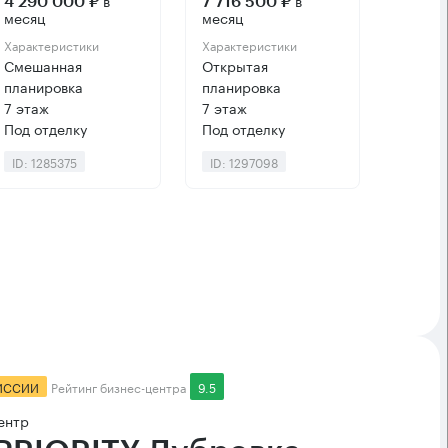
в
в
4 290 000 ₽
7 716 500 ₽
месяц
месяц
Характеристики
Характеристики
Смешанная
Открытая
планировка
планировка
7 этаж
7 этаж
Под отделку
Под отделку
ID: 1285375
ID: 1297098
ИССИИ
Рейтинг бизнес-центра
9.5
ентр