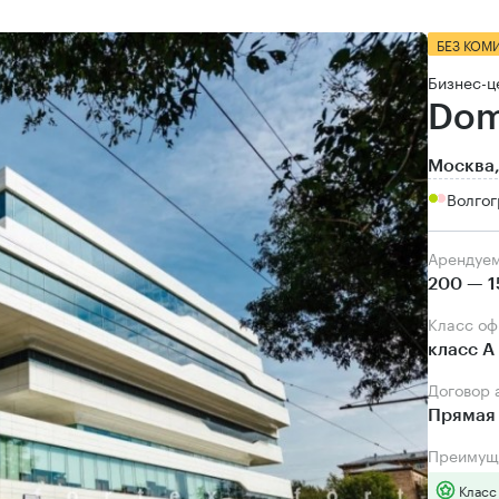
БЕЗ КОМ
Бизнес-ц
Dom
Москва
Волгог
Арендуе
200 — 1
Класс о
класс А
Договор
Прямая 
Преимущ
Класс