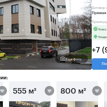
Договор
Прямая 
Преимущ
Класс
Конди
+7 
Еще фото
По
нии:
555 м²
800 м²