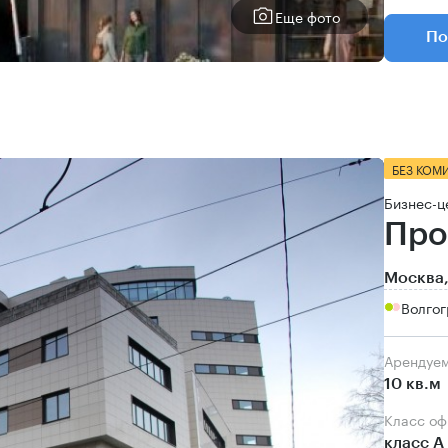
Еще фото
По
БЕЗ КОМ
Бизнес-ц
Про
Москва,
Волгог
Арендуе
10 кв.м
Класс о
класс А