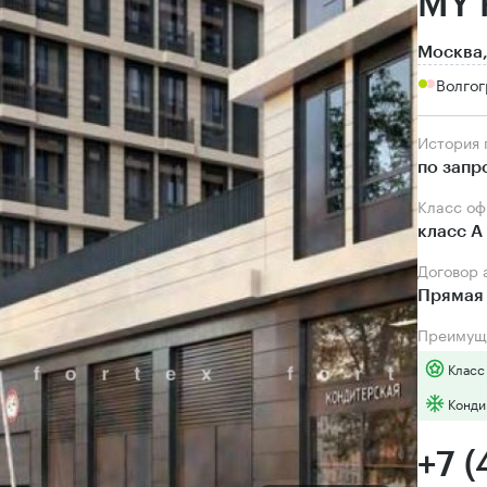
MY 
Москва,
Волгог
История
по запр
Класс о
класс А
Договор
Прямая 
Преимущ
Класс
Конди
+7 (