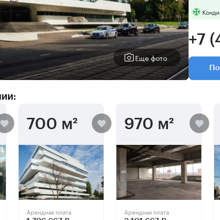
Конди
+7 
Еще фото
По
нии:
700 м²
970 м²
Арендная плата
Арендная плата