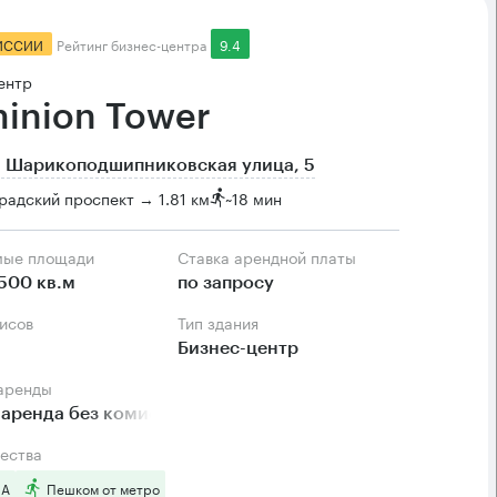
ИССИИ
Рейтинг бизнес-центра
9.4
ентр
inion Tower
, Шарикоподшипниковская улица, 5
радский проспект → 1.81 км
~
18 мин
мые площади
Ставка арендной платы
500 кв.м
по запросу
фисов
Тип здания
Бизнес-центр
 аренды
аренда без комиссии
ества
 А
Пешком от метро