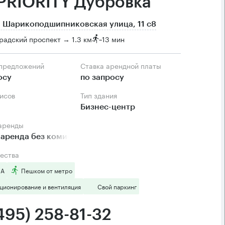
PRIORITY Дубровка
 Шарикоподшипниковская улица, 11 с8
радский проспект → 1.3 км
~
13 мин
 предложений
Ставка арендной платы
осу
по запросу
фисов
Тип здания
Бизнес-центр
 аренды
аренда без комиссии
ества
 А
Пешком от метро
ционирование и вентиляция
Свой паркинг
495) 258-81-32