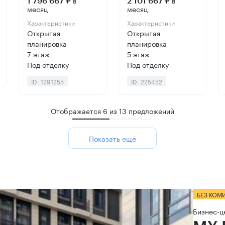
в
в
1 796 667 ₽
2 101 667 ₽
месяц
месяц
Характеристики
Характеристики
Открытая
Открытая
планировка
планировка
7 этаж
5 этаж
Под отделку
Под отделку
ID: 1291255
ID: 225452
Отображается
6
из
13
предложений
Показать ещё
БЕЗ КОМ
Бизнес-ц