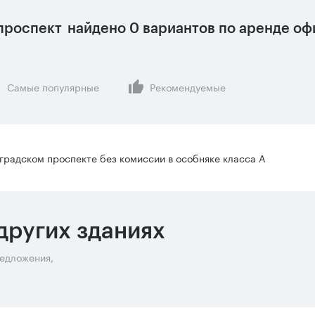
проспект
найдено
0 вариантов
по аренде оф
Самые популярные
Рекомендуемые
градском проспекте без комиссии в особняке класса А
других зданиях
редложения,